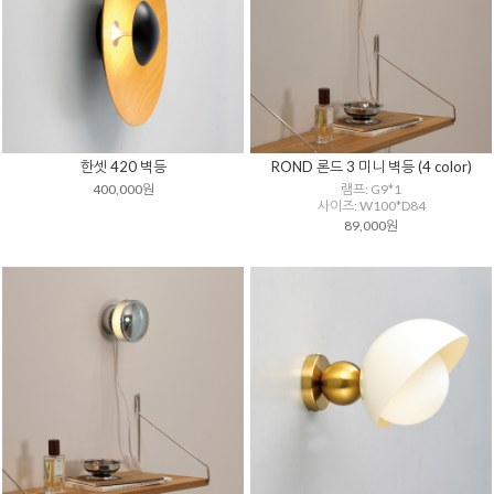
한셋 420 벽등
ROND 론드 3 미니 벽등 (4 color)
400,000원
램프: G9*1
사이즈: W100*D84
89,000원