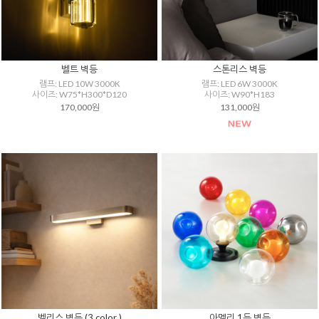
벨트 벽등
스톤리스 벽등
램프: LED 10W 3000K
램프: LED 6W 3000K
사이즈: W75*H300*D120
사이즈: W90*H183
170,000원
131,000원
벨리스 벽등 (3 color )
아멜리 1등 벽등