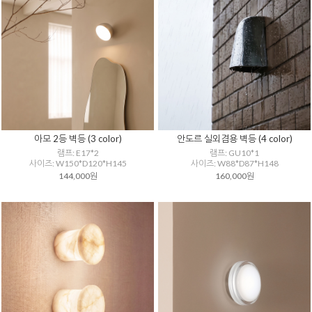
아모 2등 벽등 (3 color)
안도르 실외겸용 벽등 (4 color)
램프: E17*2
램프: GU10*1
사이즈: W150*D120*H145
사이즈: W88*D87*H148
144,000원
160,000원