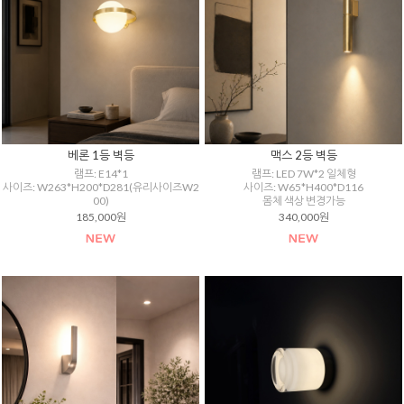
베론 1등 벽등
맥스 2등 벽등
램프: E14*1
램프: LED 7W*2 일체형
사이즈: W263*H200*D281(유리사이즈W2
사이즈: W65*H400*D116
00)
몸체 색상 변경가능
185,000원
340,000원