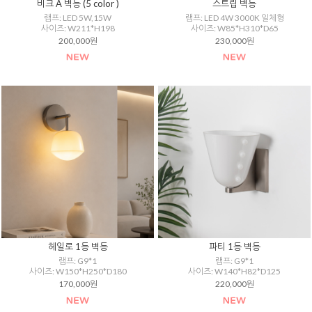
비크 A 벽등 (5 color )
스트립 벽등
램프: LED 5W,15W
램프: LED 4W 3000K 일체형
사이즈: W211*H198
사이즈: W85*H310*D65
200,000원
230,000원
헤일로 1등 벽등
파티 1등 벽등
램프: G9*1
램프: G9*1
사이즈: W150*H250*D180
사이즈: W140*H82*D125
170,000원
220,000원