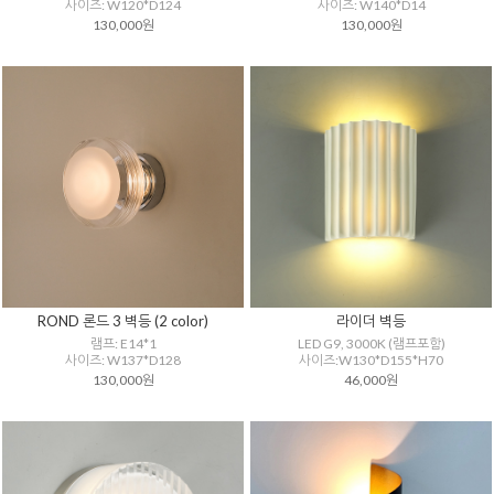
사이즈: W120*D124
사이즈: W140*D14
130,000원
130,000원
ROND 론드 3 벽등 (2 color)
라이더 벽등
램프: E14*1
LED G9, 3000K (램프포함)
사이즈: W137*D128
사이즈:W130*D155*H70
130,000원
46,000원