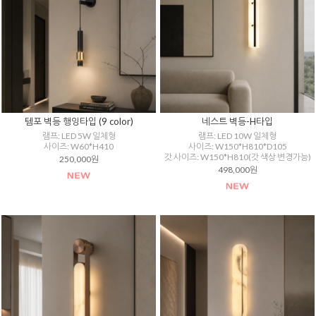
템포 벽등 행잉타입 (9 color)
네스트 벽등-H타입
램프: LED 5W 일체형
램프: LED 10W 일체형
사이즈: W60*H410
사이즈: W150*H810*D105
갓 사이즈: W150*H810(갓 색상 변경가능)
250,000원
498,000원