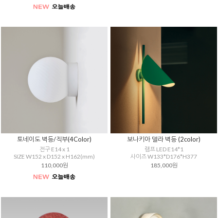
토네이도 벽등/직부(4Color)
보나키아 델라 벽등 (2color)
전구 E14 x 1
램프 LED E14*1
SIZE W152 x D152 x H162(mm)
사이즈 W133*D176*H377
110,000원
185,000원