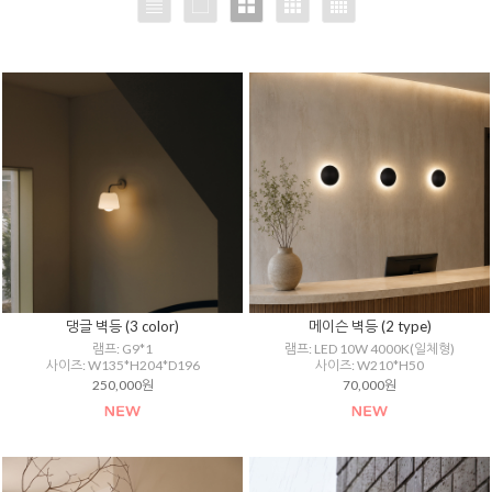
댕글 벽등 (3 color)
메이슨 벽등 (2 type)
램프: G9*1
램프: LED 10W 4000K(일체형)
사이즈: W135*H204*D196
사이즈: W210*H50
250,000원
70,000원