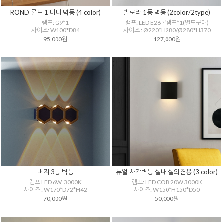
ROND 론드 1 미니 벽등 (4 color)
발로라 1등 벽등 (2color/2type)
램프: G9*1
램프: LED E26콘램프*1(별도구매)
사이즈: W100*D84
사이즈 : Ø220*H280/Ø280*H370
95,000원
127,000원
버지 3등 벽등
듀얼 사각벽등 실내,실외겸용 (3 color)
램프 LED 6W, 3000K
램프: LED COB 20W 3000K
사이즈 : W170*D72*H42
사이즈: W150*H150*D50
70,000원
50,000원