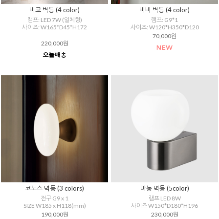
비코 벽등 (4 color)
비비 벽등 (4 color)
램프: LED 7W (일체형)
램프: G9*1
사이즈: W165*D45*H172
사이즈: W120*H350*D120
70,000원
220,000원
코노스 벽등 (3 colors)
마농 벽등 (5color)
전구 G9 x 1
램프 LED 8W
SIZE W185 x H118(mm)
사이즈 W150*D180*H196
190,000원
230,000원