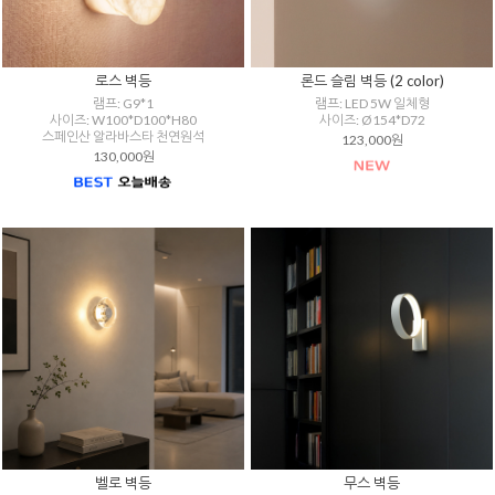
로스 벽등
론드 슬림 벽등 (2 color)
램프: G9*1
램프: LED 5W 일체형
사이즈: W100*D100*H80
사이즈: Ø154*D72
스페인산 알라바스타 천연원석
123,000원
130,000원
벨로 벽등
무스 벽등