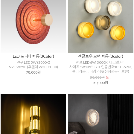
LED 포니타 벽등(3Color)
젠글로우 모던 벽등 (3color)
전구 LED 5W (3000K)
램프 LED 6W, 3000K, 아크릴커버
SIZE W250 (후렌치 W200*H30)
사이즈 : W135*H70, 인증번호:KS C 7653,
플리커프리,디밍 가능(신성조공기 호환)
78,000원
50,000원
% ↓
50,000원