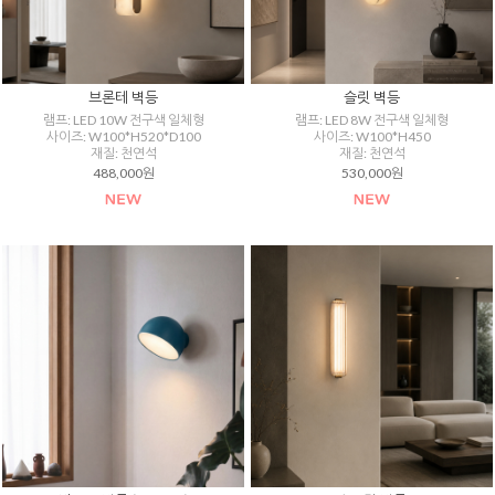
브론테 벽등
슬릿 벽등
램프: LED 10W 전구색 일체형
램프: LED 8W 전구색 일체형
사이즈: W100*H520*D100
사이즈: W100*H450
재질: 천연석
재질: 천연석
488,000원
530,000원