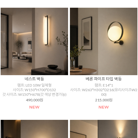
네스트 벽등
베론 파이프 타입 벽등
램프: LED 10W 일체형
램프: E14*1
사이즈: W150*H700*D132
사이즈: W263*H302*D216(유리사이즈W2
갓 사이즈: W150*H678(갓 색상 변경가능)
00)
490,000원
215,000원