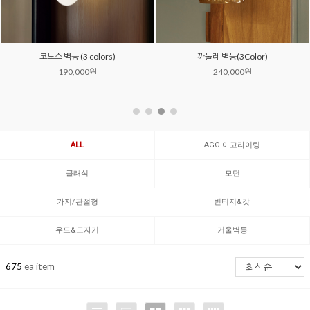
까눌레 벽등(3Color)
버즈 벽등 (6 color)
240,000원
159,000원
ALL
AGO 아고라이팅
클래식
모던
가지/관절형
빈티지&갓
우드&도자기
거울벽등
675
ea item