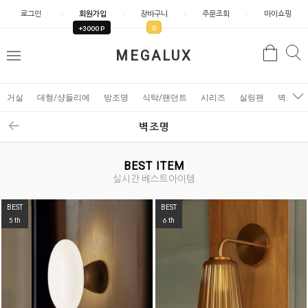
로그인
회원가입
장바구니
주문조회
마이쇼핑
0
+3000 P
검
MEGALUX
검
메
색
색
뉴
거실
대형/샹들리에
방조명
식탁/팬던트
시리즈
실링팬
벽조명
벽조명
BEST ITEM
실시간 베스트아이템
BEST
BEST
6
7
th
th