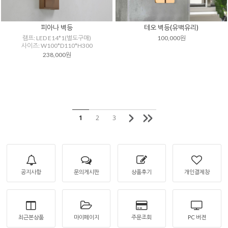
피아나 벽등
테오 벽등(유백유리)
램프: LED E14*1(별도구매)
100,000원
사이즈: W100*D110*H300
238,000원
1
2
3
공지사항
문의게시판
상품후기
개인결제창
최근본상품
마이페이지
주문조회
PC 버젼