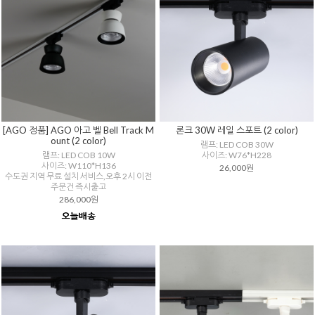
[AGO 정품] AGO 아고 벨 Bell Track M
론크 30W 레일 스포트 (2 color)
ount (2 color)
램프: LED COB 30W
램프: LED COB 10W
사이즈: W76*H228
사이즈: W110*H136
26,000원
수도권 지역 무료 설치 서비스,오후 2시 이전
주문건 즉시출고
286,000원