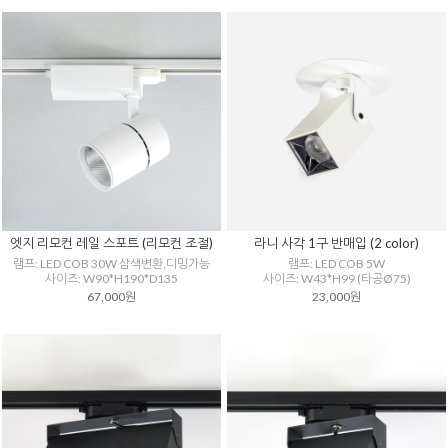
엣지 리모컨 레일 스포트 (리모컨 조절)
라니 사각 1구 반매입 (2 color)
램프: LED COB 30W 삼색변환,디밍가능
램프: LED COB 5W
사이즈: W90*H190*D135
사이즈: W43*H99 (타공Ø75)
67,000원
23,000원