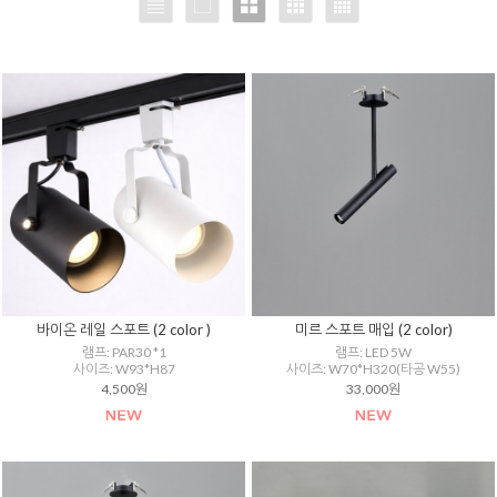
바이온 레일 스포트 (2 color )
미르 스포트 매입 (2 color)
램프: PAR30 *1
램프: LED 5W
사이즈: W93*H87
사이즈: W70*H320(타공 W55)
4,500원
33,000원