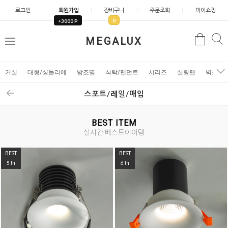
로그인
회원가입
장바구니
주문조회
마이쇼핑
0
+3000 P
검
MEGALUX
검
메
색
색
뉴
거실
대형/샹들리에
방조명
식탁/팬던트
시리즈
실링팬
벽조명
스포트/레일/매입
BEST ITEM
실시간 베스트아이템
BEST
BEST
5
6
th
th