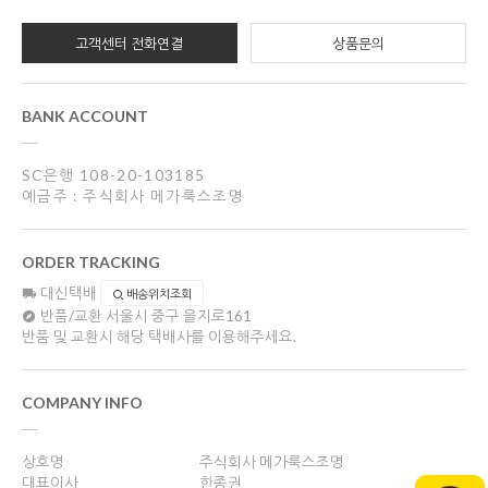
고객센터 전화연결
상품문의
BANK ACCOUNT
SC은행 108-20-103185
예금주 : 주식회사 메가룩스조명
ORDER TRACKING
대신택배
배송위치조회
반품/교환
서울시 중구 을지로161
반품 및 교환시 해당 택배사를 이용해주세요.
COMPANY INFO
상호명
주식회사 메가룩스조명
대표이사
한종권