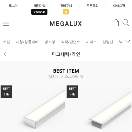
로그인
회원가입
장바구니
주문조회
마이쇼핑
0
+3000 P
검
MEGALUX
검
메
색
색
뉴
거실
대형/샹들리에
방조명
식탁/팬던트
시리즈
실링팬
벽조명
마그네틱/라인
BEST ITEM
실시간 베스트아이템
BEST
BEST
3
4
th
th