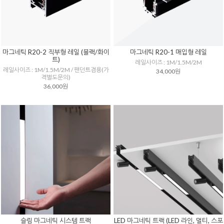
마그네틱 R20-2 직부형 레일 (블랙/화이
마그네틱 R20-1 매입형 레일
트)
레일사이즈 : 1M/1.5M/2M
레일사이즈 : 1M/1.5M/2M / 팬던트겸용(가
34,000원
격별도문의)
36,000원
슬림 마그네틱 시스템 트랙
LED 마그네틱 트랙 (LED 라인, 멀티, 스포