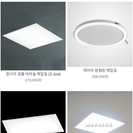
에이미 원형링 매입등
정사각 정품 바리솔 매입등 (2 size)
288,000원
270,000원