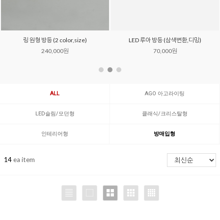
링 원형 방등 (2 color,size)
LED 루아 방등 (삼색변환,디밍)
240,000원
70,000원
ALL
AGO 아고라이팅
LED슬림/모던형
클래식/크리스탈형
인테리어형
방매입형
14
ea item