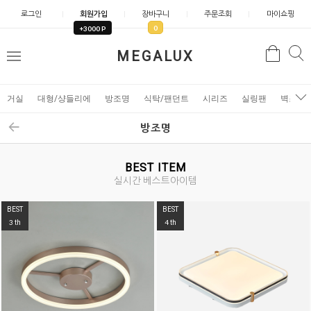
로그인
회원가입
장바구니
주문조회
마이쇼핑
0
+3000 P
검
MEGALUX
검
메
색
색
뉴
거실
대형/샹들리에
방조명
식탁/팬던트
시리즈
실링팬
벽조명
방조명
BEST ITEM
실시간 베스트아이템
BEST
BEST
3
4
th
th