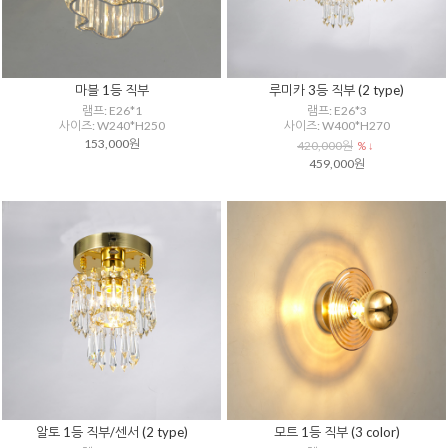
마블 1등 직부
루미카 3등 직부 (2 type)
램프: E26*1
램프: E26*3
사이즈: W240*H250
사이즈: W400*H270
153,000원
420,000원
% ↓
459,000원
알토 1등 직부/센서 (2 type)
모트 1등 직부 (3 color)