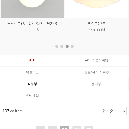
토릭 직부 (흑니켈/니켈/황금브론즈)
벤 직부 (크롬)
60,000원
150,000원
ALL
AGO 아고라이팅
욕실조명
원통/사각 직부형
직부형
센서형
센서 매입
407
ea item