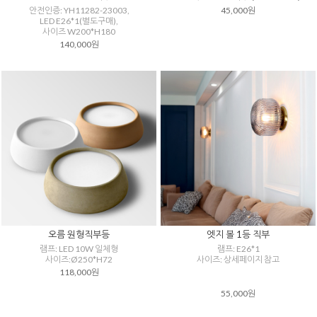
안전인증: YH11282-23003,
45,000원
LED E26*1(별도구매),
사이즈 W200*H180
140,000원
오름 원형직부등
엣지 볼 1등 직부
램프: LED 10W 일체형
램프: E26*1
사이즈:Ø250*H72
사이즈: 상세페이지 참고
118,000원
55,000원