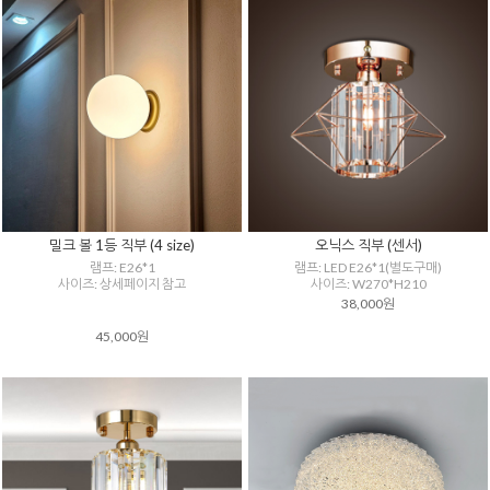
밀크 볼 1등 직부 (4 size)
오닉스 직부 (센서)
램프: E26*1
램프: LED E26*1(별도구매)
사이즈: 상세페이지 참고
사이즈: W270*H210
38,000원
45,000원