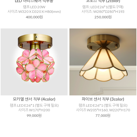
LED 아리스퀘어 직부등
코노스 직부 (2color)
램프 LED 20W
램프: LED E26*1(별도구매)
사이즈 W320 X D320 X H80(mm)
사이즈: W280*D280*H193
400,000원
250,000원
모카엘 센서 직부 (4color)
파이브 센서 직부 (3color)
램프 LED E26*1 (별도 구매 필요)
램프 LED E26*1 (별도 구매 필요)
사이즈 W170*H200
사이즈 W205*H160, W220*H170
99,000원
77,000원