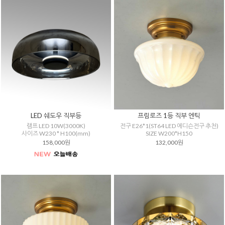
LED 쉐도우 직부등
프림로즈 1등 직부 엔틱
램프 LED 10W(3000K)
전구 E26*1(ST64 LED 에디슨전구 추천)
사이즈 W230 * H100(mm)
SIZE W200*H150
158,000원
132,000원