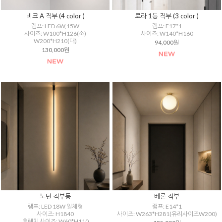
비크 A 직부 (4 color )
로라 1등 직부 (3 color )
램프: LED 6W,15W
램프: E17*1
사이즈: W100*H126(소)
사이즈: W140*H160
W200*H210(대)
94,000원
130,000원
노던 직부등
베론 직부
램프: LED 18W 일체형
램프: E14*1
사이즈: H1840
사이즈: W263*H281(유리사이즈W200)
후렌치 사이즈: W60*H110