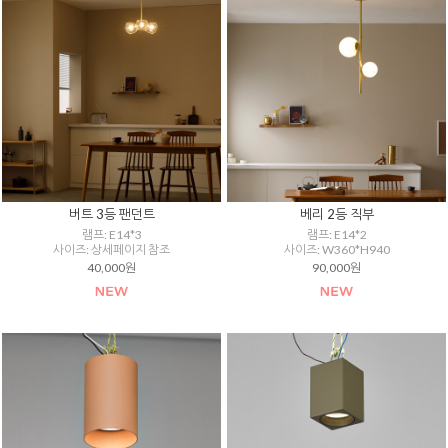
버트 3등 팬던트
베리 2등 직부
램프: E14*3
램프: E14*2
사이즈: 상세페이지 참조
사이즈: W360*H940
40,000원
90,000원