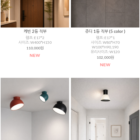
케빈 2등 직부
쥬디 1등 직부 (5 color )
램프: E17*2
램프: E17*1
사이즈: W400*H150
사이즈: W80*H70
W100*H90,190
110,000원
유리사이즈: W120
102,000원