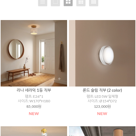
리나 세라믹 1등 직부
론드 슬림 직부 (2 color)
램프: E26*1
램프: LED 5W 일체형
사이즈: W170*H180
사이즈: Ø154*D72
85,000원
123,000원