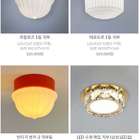
프림로즈 1등 직부
테오도르 1등 직부
LED E26*1(별도구매),
LED E26*1(별도구매),
SIZE W210*H170
SIZE W200*H160
120,000원
120,000원
빈티지 벙커-2 직부등
LED 수정 매입 직부 (삼성 LED칩)