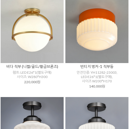
비다 직부 (니켈/골드/황금브론즈)
빈티지 벙커-1 직부등
램프: LED E26*1(별도구매)
안전인증: YH11282-23003,
사이즈: W280*H300
LED E26*1(별도구매),
사이즈 W200*H170
220,000원
140,000원