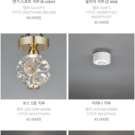
앤거 스포트 직부 (6 color)
올리아 직부 (2 size)
램프: GU10*1
램프: E26*1
사이즈: W52*H180,280,380
사이즈: W180*H157
W250*H157
38,000원
45,000원
오스 1등 직부
아레나 직부
램프: LED 15W 4000K
램프: LED 5W 3000K
사이즈: W131*H290
사이즈: W110*H52
65,000원
45,000원