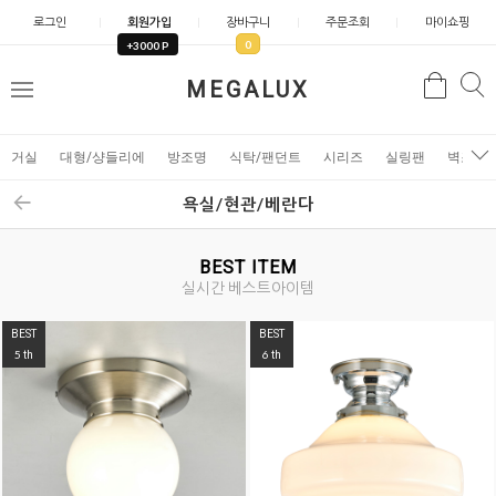
로그인
회원가입
장바구니
주문조회
마이쇼핑
0
+3000 P
검
MEGALUX
검
메
색
색
뉴
거실
대형/샹들리에
방조명
식탁/팬던트
시리즈
실링팬
벽조명
욕실/현관/베란다
BEST ITEM
실시간 베스트아이템
BEST
BEST
5
6
th
th