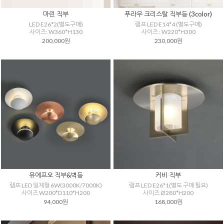
마린 직부
푸라우 크리스탈 직부등 (3color)
LED E26*2(별도구매)
램프 LED E14*4 (별도구매)
사이즈: W360*H130
사이즈 : W220*H300
200,000원
230,000원
유에프오 직부&벽등
커비 직부
램프 LED 일체형 6W(3000K/7000K)
램프 LED E26*1(별도 구매 필요)
사이즈 W200*D110*H200
사이즈 Ø280*H200
94,000원
168,000원