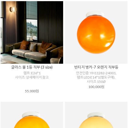
글라스 볼 1등 직부 (3 size)
빈티지 벙커-7 오렌지 직부등
램프: E26*1
안전인증: YH11282-24001,
사이즈: 상세페이지 참고
램프 LED E14*1(별도구매),
사이즈 150Ø
100,000원
55,000원