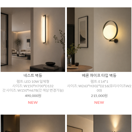
네스트 벽등
베론 파이프 타입 벽등
램프: LED 10W 일체형
램프: E14*1
사이즈: W150*H700*D132
사이즈: W263*H302*D216(유리사이즈W2
갓 사이즈: W150*H678(갓 색상 변경가능)
00)
490,000원
215,000원