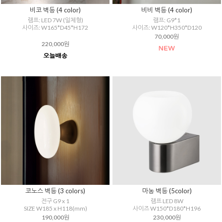
비코 벽등 (4 color)
비비 벽등 (4 color)
램프: LED 7W (일체형)
램프: G9*1
사이즈: W165*D45*H172
사이즈: W120*H350*D120
70,000원
220,000원
코노스 벽등 (3 colors)
마농 벽등 (5color)
전구 G9 x 1
램프 LED 8W
SIZE W185 x H118(mm)
사이즈 W150*D180*H196
190,000원
230,000원