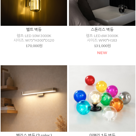
벨트 벽등
스톤리스 벽등
램프: LED 10W 3000K
램프: LED 6W 3000K
사이즈: W75*H300*D120
사이즈: W90*H183
170,000원
131,000원
벨리스 벽등 (3 color )
아멜리 1등 벽등