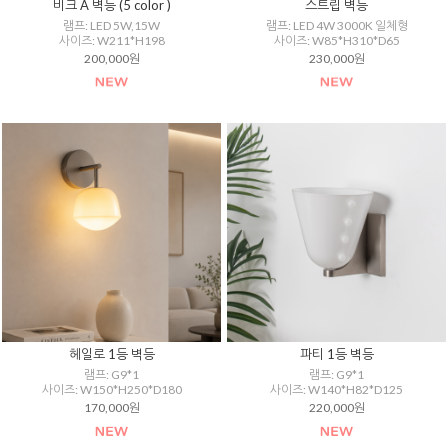
비크 A 벽등 (5 color )
스트립 벽등
램프: LED 5W,15W
램프: LED 4W 3000K 일체형
사이즈: W211*H198
사이즈: W85*H310*D65
200,000원
230,000원
헤일로 1등 벽등
파티 1등 벽등
램프: G9*1
램프: G9*1
사이즈: W150*H250*D180
사이즈: W140*H82*D125
170,000원
220,000원