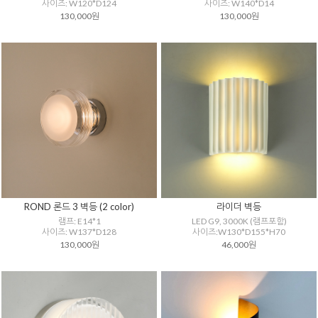
사이즈: W120*D124
사이즈: W140*D14
130,000원
130,000원
ROND 론드 3 벽등 (2 color)
라이더 벽등
램프: E14*1
LED G9, 3000K (램프포함)
사이즈: W137*D128
사이즈:W130*D155*H70
130,000원
46,000원