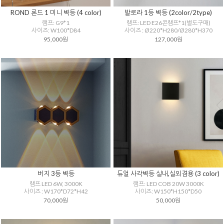
ROND 론드 1 미니 벽등 (4 color)
발로라 1등 벽등 (2color/2type)
램프: G9*1
램프: LED E26콘램프*1(별도구매)
사이즈: W100*D84
사이즈 : Ø220*H280/Ø280*H370
95,000원
127,000원
버지 3등 벽등
듀얼 사각벽등 실내,실외겸용 (3 color)
램프 LED 6W, 3000K
램프: LED COB 20W 3000K
사이즈 : W170*D72*H42
사이즈: W150*H150*D50
70,000원
50,000원