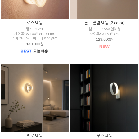
로스 벽등
론드 슬림 벽등 (2 color)
램프: G9*1
램프: LED 5W 일체형
사이즈: W100*D100*H80
사이즈: Ø154*D72
스페인산 알라바스타 천연원석
123,000원
130,000원
벨로 벽등
무스 벽등