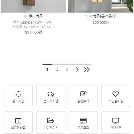
피아나 벽등
테오 벽등(유백유리)
램프: LED E14*1(별도구매)
100,000원
사이즈: W100*D110*H300
238,000원
1
2
3
공지사항
문의게시판
상품후기
개인결제창
최근본상품
마이페이지
주문조회
PC 버젼