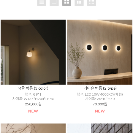
댕글 벽등 (3 color)
메이슨 벽등 (2 type)
램프: G9*1
램프: LED 10W 4000K(일체형)
사이즈: W135*H204*D196
사이즈: W210*H50
250,000원
70,000원