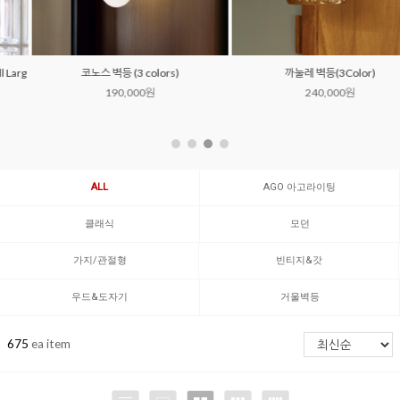
코노스 벽등 (3 colors)
까눌레 벽등(3Color)
190,000원
240,000원
ALL
AGO 아고라이팅
클래식
모던
가지/관절형
빈티지&갓
우드&도자기
거울벽등
675
ea item