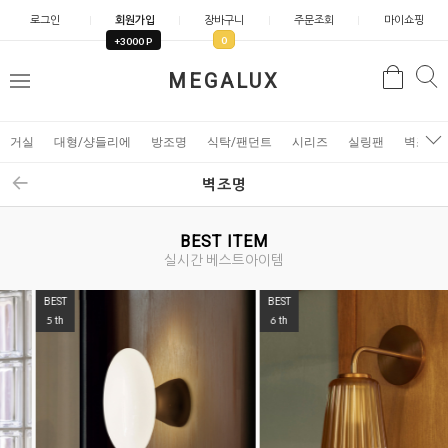
로그인
회원가입
장바구니
주문조회
마이쇼핑
0
+3000 P
검
MEGALUX
검
메
색
색
뉴
거실
대형/샹들리에
방조명
식탁/팬던트
시리즈
실링팬
벽조명
벽조명
BEST ITEM
실시간 베스트아이템
BEST
BEST
5
6
th
th