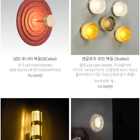
LED 포니타 벽등(3Color)
젠글로우 모던 벽등 (3color)
전구 LED 5W (3000K)
램프 LED 6W, 3000K, 아크릴커버
SIZE W250 (후렌치 W200*H30)
사이즈 : W135*H70, 인증번호:KS C 7653,
플리커프리,디밍 가능(신성조공기 호환)
78,000원
50,000원
% ↓
50,000원