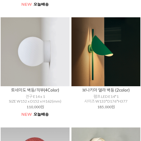
토네이도 벽등/직부(4Color)
보나키아 델라 벽등 (2color)
전구 E14 x 1
램프 LED E14*1
SIZE W152 x D152 x H162(mm)
사이즈 W133*D176*H377
110,000원
185,000원