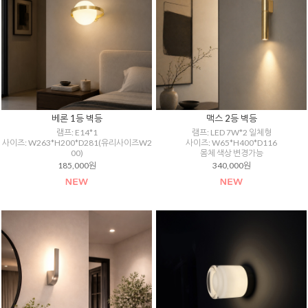
베론 1등 벽등
맥스 2등 벽등
램프: E14*1
램프: LED 7W*2 일체형
사이즈: W263*H200*D281(유리사이즈W2
사이즈: W65*H400*D116
00)
몸체 색상 변경가능
185,000원
340,000원