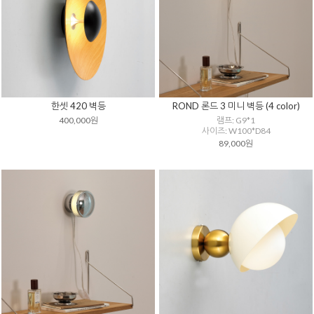
한셋 420 벽등
ROND 론드 3 미니 벽등 (4 color)
400,000원
램프: G9*1
사이즈: W100*D84
89,000원