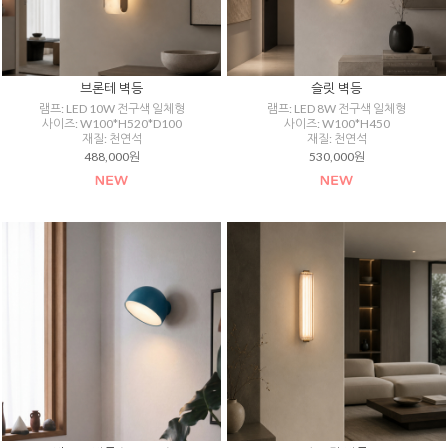
브론테 벽등
슬릿 벽등
램프: LED 10W 전구색 일체형
램프: LED 8W 전구색 일체형
사이즈: W100*H520*D100
사이즈: W100*H450
재질: 천연석
재질: 천연석
488,000원
530,000원