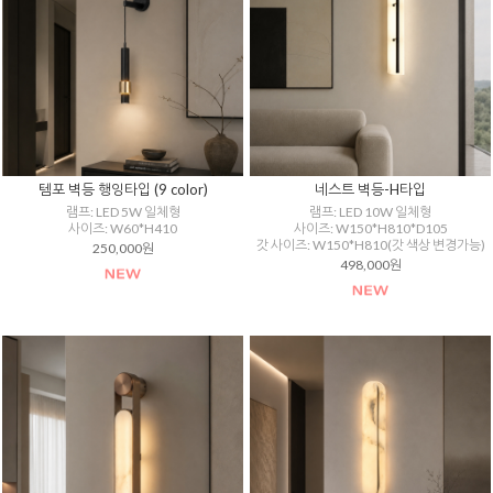
템포 벽등 행잉타입 (9 color)
네스트 벽등-H타입
램프: LED 5W 일체형
램프: LED 10W 일체형
사이즈: W60*H410
사이즈: W150*H810*D105
갓 사이즈: W150*H810(갓 색상 변경가능)
250,000원
498,000원