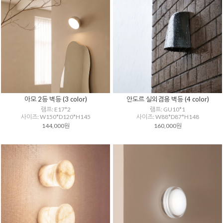
아모 2등 벽등 (3 color)
안도르 실외겸용 벽등 (4 color)
램프: E17*2
램프: GU10*1
사이즈: W150*D120*H145
사이즈: W88*D87*H148
144,000원
160,000원