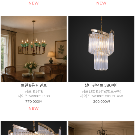
트윈 8등 팬던트
실바 팬던트 380파이
램프: E14*8
램프 LED E14*6(별도구매)
사이즈: W800*H500
사이즈 : W380*D380*H460
770,000원
300,000원