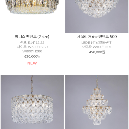
베니스 팬던트 (2 size)
세실리아 6등 팬던트 500
램프: E14*12,22
LED E14*6(별도구매)
사이즈: W600*H280
사이즈: W500*H270
W800*H280
450,000원
630,000원