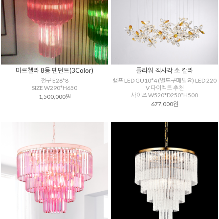
마르첼라 8등 펜던트(3Color)
플라워 직사각 소 칼라
전구 E26*8
램프 LED GU10*4 (별도구매필요) LED 220
SIZE W290*H650
V 다이렉트 추천
사이즈 W520*D250*H500
1,500,000원
677,000원