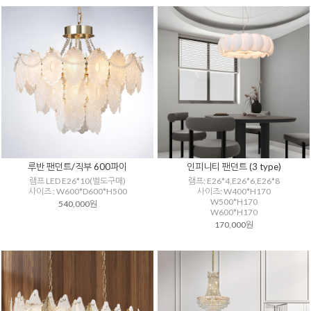
루반 팬던트/직부 600파이
인피니티 팬던트 (3 type)
램프 LED E26*10(별도구매)
램프: E26*4,E26*6,E26*8
사이즈 : W600*D600*H500
사이즈: W400*H170
W500*H170
540,000원
W600*H170
170,000원