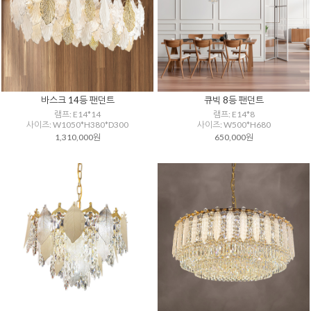
바스크 14등 팬던트
큐빅 8등 팬던트
램프: E14*14
램프: E14*8
사이즈: W1050*H380*D300
사이즈: W500*H680
1,310,000원
650,000원