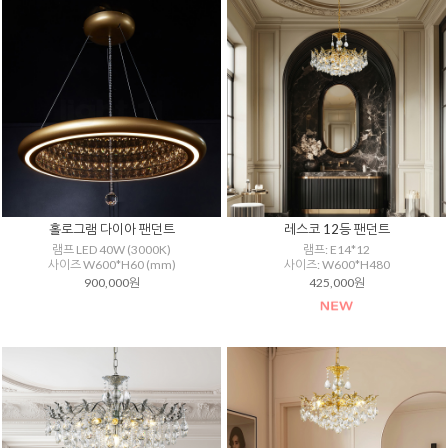
홀로그램 다이아 팬던트
레스코 12등 팬던트
램프 LED 40W (3000K)
램프: E14*12
사이즈 W600*H60 (mm)
사이즈: W600*H480
900,000원
425,000원