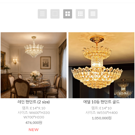
레인 팬던트 (2 size)
에델 10등 팬던트 골드
램프: E14*9,10
램프: E14*10
사이즈: W600*H330
사이즈: W550*H400
W700*H330
1,050,000원
476,000원