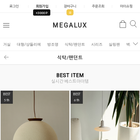
로그인
회원가입
장바구니
주문조회
마이쇼핑
0
+3000 P
검
MEGALUX
검
메
색
색
뉴
거실
대형/샹들리에
방조명
식탁/팬던트
시리즈
실링팬
벽조명
식탁/팬던트
BEST ITEM
실시간 베스트아이템
BEST
BEST
5
6
th
th