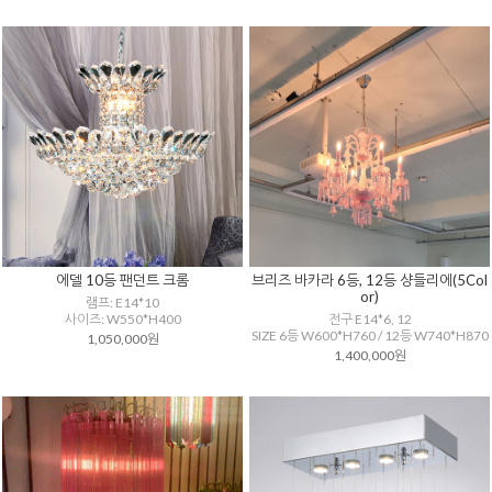
에델 10등 팬던트 크롬
브리즈 바카라 6등, 12등 샹들리에(5Col
or)
램프: E14*10
사이즈: W550*H400
전구 E14*6, 12
SIZE 6등 W600*H760 / 12등 W740*H870
1,050,000원
1,400,000원