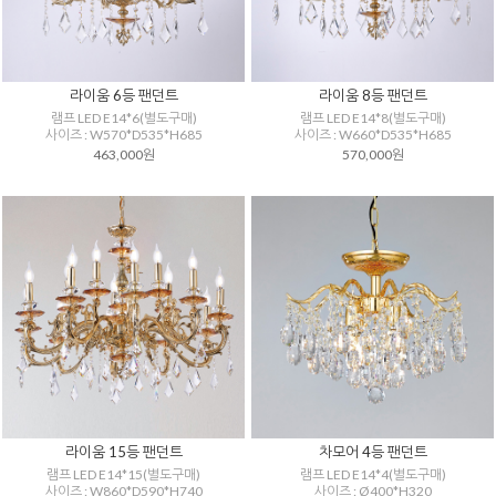
라이움 6등 팬던트
라이움 8등 팬던트
램프 LED E14*6(별도구매)
램프 LED E14*8(별도구매)
사이즈 : W570*D535*H685
사이즈 : W660*D535*H685
463,000원
570,000원
라이움 15등 팬던트
차모어 4등 팬던트
램프 LED E14*15(별도구매)
램프 LED E14*4(별도구매)
사이즈 : W860*D590*H740
사이즈 : Ø400*H320