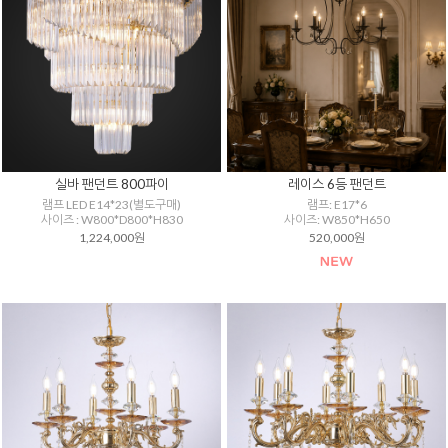
실바 팬던트 800파이
레이스 6등 팬던트
램프 LED E14*23(별도구매)
램프: E17*6
사이즈 : W800*D800*H830
사이즈: W850*H650
1,224,000원
520,000원