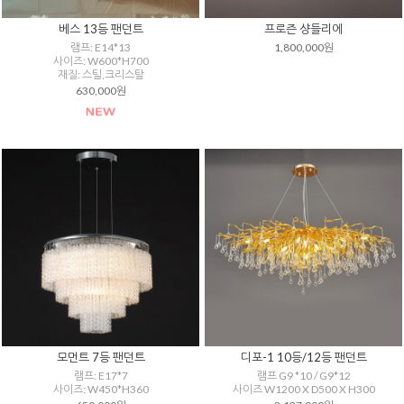
베스 13등 팬던트
프로즌 샹들리에
램프: E14*13
1,800,000원
사이즈: W600*H700
재질: 스틸,크리스탈
630,000원
모먼트 7등 팬던트
디포-1 10등/12등 팬던트
램프: E17*7
램프 G9 *10 / G9*12
사이즈: W450*H360
사이즈 W1200 X D500 X H300