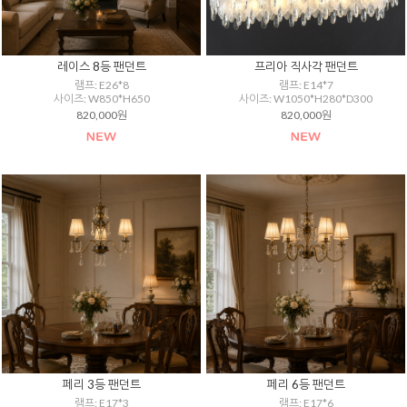
레이스 8등 팬던트
프리아 직사각 팬던트
램프: E26*8
램프: E14*7
사이즈: W850*H650
사이즈: W1050*H280*D300
820,000원
820,000원
페리 3등 팬던트
페리 6등 팬던트
램프: E17*3
램프: E17*6