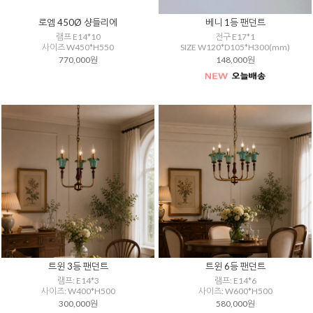
로엠 450Ø 샹들리에
베니 1등 팬던트
램프 E14*10
전구 E17*1
사이즈 W450*H550
SIZE W120*D105*H300(mm)
770,000원
148,000원
트윈 3등 팬던트
트윈 6등 팬던트
램프: E14*3
램프: E14*6
사이즈: W400*H500
사이즈: W600*H500
300,000원
580,000원