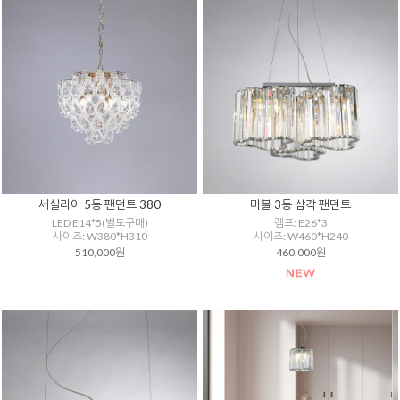
세실리아 5등 팬던트 380
마블 3등 삼각 팬던트
LED E14*5(별도구매)
램프: E26*3
사이즈: W380*H310
사이즈: W460*H240
510,000원
460,000원