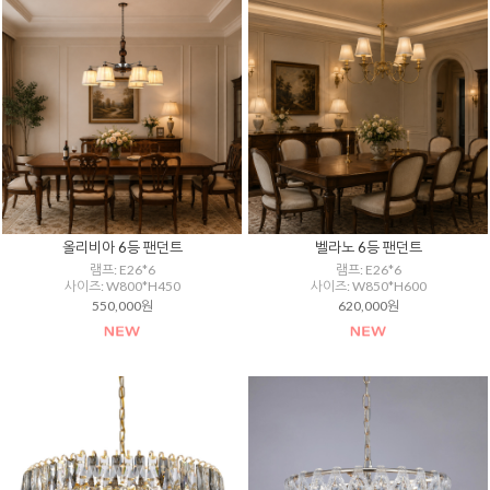
올리비아 6등 팬던트
벨라노 6등 팬던트
램프: E26*6
램프: E26*6
사이즈: W800*H450
사이즈: W850*H600
550,000원
620,000원