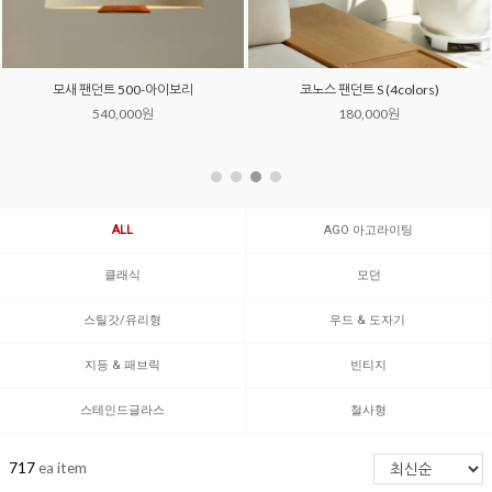
모새 팬던트 500-아이보리
코노스 팬던트 S (4colors)
540,000원
180,000원
ALL
AGO 아고라이팅
클래식
모던
스틸갓/유리형
우드 & 도자기
지등 & 패브릭
빈티지
스테인드글라스
철사형
717
ea item