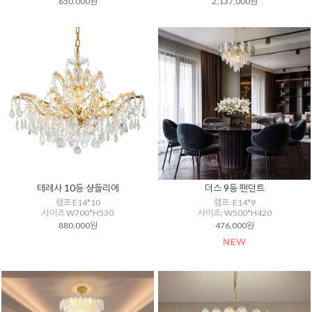
650,000원
2,137,000원
테레사 10등 샹들리에
더스 9등 팬던트
램프 E14*10
램프: E14*9
사이즈 W700*H530
사이즈: W500*H420
880,000원
476,000원