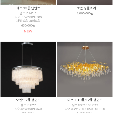
베스 13등 팬던트
프로즌 샹들리에
램프: E14*13
1,800,000원
사이즈: W600*H700
재질: 스틸,크리스탈
630,000원
모먼트 7등 팬던트
디포-1 10등/12등 팬던트
램프: E17*7
램프 G9 *10 / G9*12
사이즈: W450*H360
사이즈 W1200 X D500 X H300