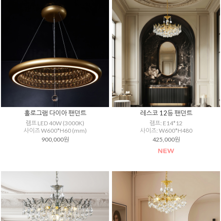
홀로그램 다이아 팬던트
레스코 12등 팬던트
램프 LED 40W (3000K)
램프: E14*12
사이즈 W600*H60 (mm)
사이즈: W600*H480
900,000원
425,000원