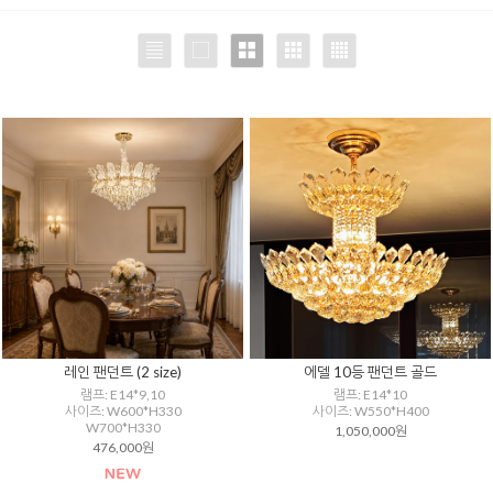
레인 팬던트 (2 size)
에델 10등 팬던트 골드
램프: E14*9,10
램프: E14*10
사이즈: W600*H330
사이즈: W550*H400
W700*H330
1,050,000원
476,000원