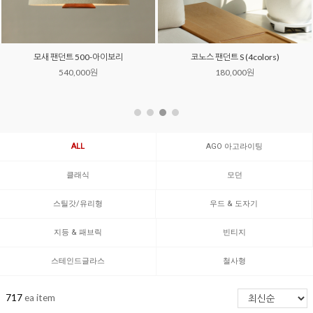
모새 팬던트 500-아이보리
코노스 팬던트 S (4colors)
540,000원
180,000원
ALL
AGO 아고라이팅
클래식
모던
스틸갓/유리형
우드 & 도자기
지등 & 패브릭
빈티지
스테인드글라스
철사형
717
ea item