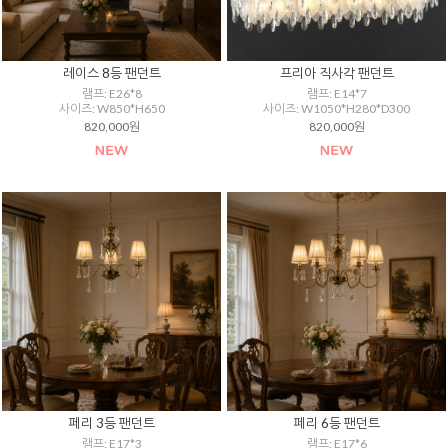
레이스 8등 팬던트
프리아 직사각 팬던트
램프: E26*8
램프: E14*7
사이즈: W850*H650
사이즈: W1050*H280*D300
820,000원
820,000원
페리 3등 팬던트
페리 6등 팬던트
램프: E17*3
램프: E17*6