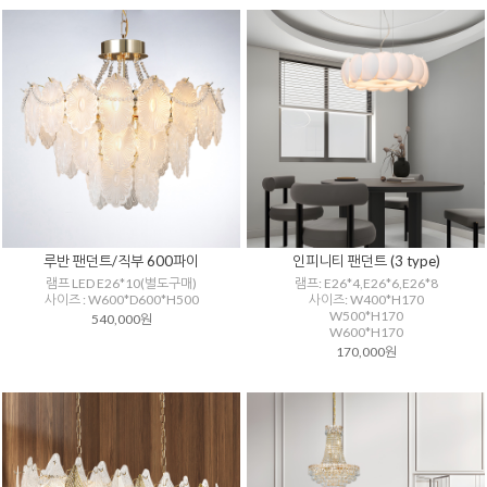
루반 팬던트/직부 600파이
인피니티 팬던트 (3 type)
램프 LED E26*10(별도구매)
램프: E26*4,E26*6,E26*8
사이즈 : W600*D600*H500
사이즈: W400*H170
W500*H170
540,000원
W600*H170
170,000원