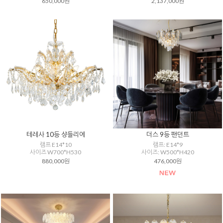
650,000원
2,137,000원
테레사 10등 샹들리에
더스 9등 팬던트
램프 E14*10
램프: E14*9
사이즈 W700*H530
사이즈: W500*H420
880,000원
476,000원