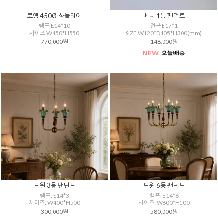
로엠 450Ø 샹들리에
베니 1등 팬던트
램프 E14*10
전구 E17*1
사이즈 W450*H550
SIZE W120*D105*H300(mm)
770,000원
148,000원
트윈 3등 팬던트
트윈 6등 팬던트
램프: E14*3
램프: E14*6
사이즈: W400*H500
사이즈: W600*H500
300,000원
580,000원