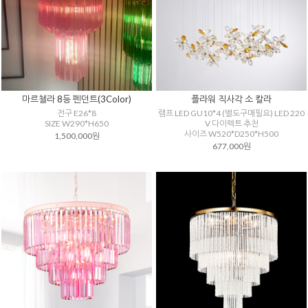
마르첼라 8등 펜던트(3Color)
플라워 직사각 소 칼라
전구 E26*8
램프 LED GU10*4 (별도구매필요) LED 220
SIZE W290*H650
V 다이렉트 추천
사이즈 W520*D250*H500
1,500,000원
677,000원