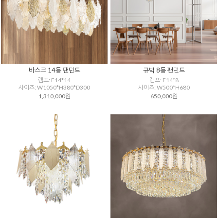
바스크 14등 팬던트
큐빅 8등 팬던트
램프: E14*14
램프: E14*8
사이즈: W1050*H380*D300
사이즈: W500*H680
1,310,000원
650,000원