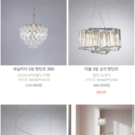
세실리아 5등 팬던트 380
마블 3등 삼각 팬던트
LED E14*5(별도구매)
램프: E26*3
사이즈: W380*H310
사이즈: W460*H240
510,000원
460,000원