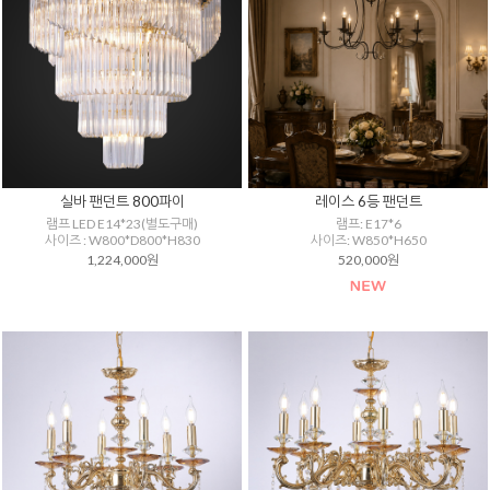
실바 팬던트 800파이
레이스 6등 팬던트
램프 LED E14*23(별도구매)
램프: E17*6
사이즈 : W800*D800*H830
사이즈: W850*H650
1,224,000원
520,000원