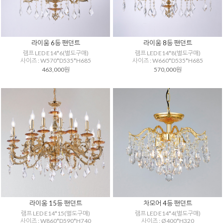
라이움 6등 팬던트
라이움 8등 팬던트
램프 LED E14*6(별도구매)
램프 LED E14*8(별도구매)
사이즈 : W570*D535*H685
사이즈 : W660*D535*H685
463,000원
570,000원
라이움 15등 팬던트
차모어 4등 팬던트
램프 LED E14*15(별도구매)
램프 LED E14*4(별도구매)
사이즈 : W860*D590*H740
사이즈 : Ø400*H320