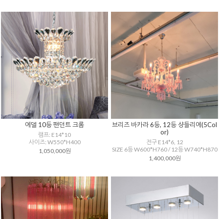
에델 10등 팬던트 크롬
브리즈 바카라 6등, 12등 샹들리에(5Col
or)
램프: E14*10
사이즈: W550*H400
전구 E14*6, 12
SIZE 6등 W600*H760 / 12등 W740*H870
1,050,000원
1,400,000원