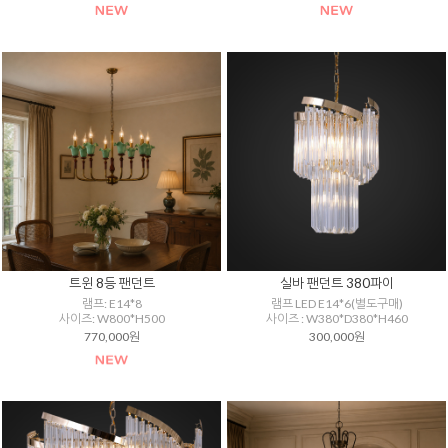
트윈 8등 팬던트
실바 팬던트 380파이
램프: E14*8
램프 LED E14*6(별도구매)
사이즈: W800*H500
사이즈 : W380*D380*H460
770,000원
300,000원