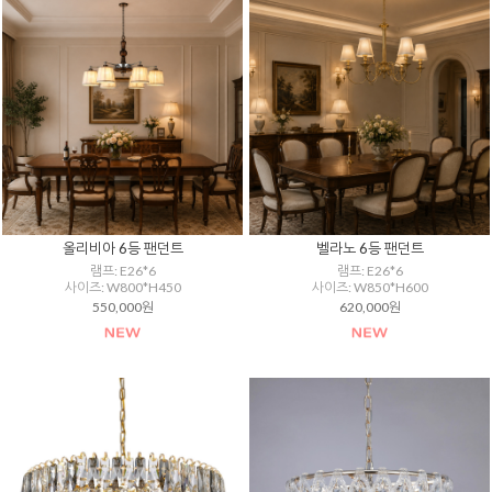
올리비아 6등 팬던트
벨라노 6등 팬던트
램프: E26*6
램프: E26*6
사이즈: W800*H450
사이즈: W850*H600
550,000원
620,000원