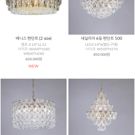
베니스 팬던트 (2 size)
세실리아 6등 팬던트 500
램프: E14*12,22
LED E14*6(별도구매)
사이즈: W600*H280
사이즈: W500*H270
W800*H280
450,000원
630,000원