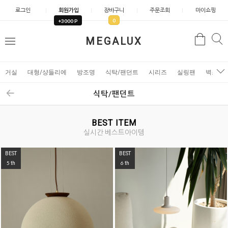
로그인
회원가입
장바구니
주문조회
마이쇼핑
0
+3000 P
검
MEGALUX
검
메
색
색
뉴
거실
대형/샹들리에
방조명
식탁/팬던트
시리즈
실링팬
벽조명
식탁/팬던트
BEST ITEM
실시간 베스트아이템
BEST
BEST
5
6
th
th