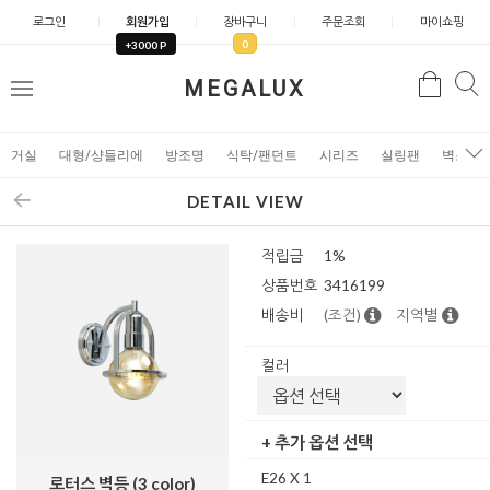
로그인
회원가입
장바구니
주문조회
마이쇼핑
0
+3000 P
검
MEGALUX
검
메
색
색
뉴
거실
대형/샹들리에
방조명
식탁/팬던트
시리즈
실링팬
벽조명
DETAIL VIEW
적립금
1%
상품번호
3416199
배송비
(조건)
지역별
컬러
+ 추가 옵션 선택
E26 X 1
로터스 벽등 (3 color)