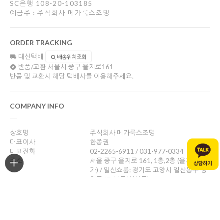
SC은행 108-20-103185
예금주 : 주식회사 메가룩스조명
ORDER TRACKING
대신택배
배송위치조회
반품/교환
서울시 중구 을지로161
반품 및 교환시 해당 택배사를 이용해주세요.
COMPANY INFO
상호명
주식회사 메가룩스조명
대표이사
한종권
대표전화
02-2265-6911 / 031-977-0334
주소
서울 중구 을지로 161, 1층,2층 (을지로4
가) / 일산쇼룸: 경기도 고양시 일산동구 성
현로47, 나동(성석동)
사업자등록번호
469-88-01526
통신판매업신고
제 2024-서울중구-1784호
개인정보관리책임자
한종권
help@megalux.kr