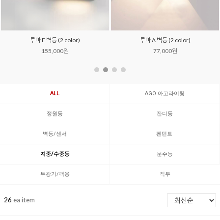
루마 A 벽등 (2 color)
브리즈 태양광 문주등
77,000원
221,000원
ALL
AGO 아고라이팅
정원등
잔디등
벽등/센서
펜던트
지중/수중등
문주등
투광기/팩용
직부
26
ea item