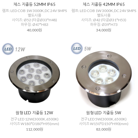
체스 지중등 52MM IP65
체스 지중등 42MM IP65
램프: LED COB 1W 3000K,DC 24V SMPS
램프: LED COB 1W 3000K,DC 24V SMPS
별도사용
별도사용
사이즈: Ø52 (타공Ø33*H48)
사이즈: Ø42 (타공Ø31*H53)
하우징: Ø47*H83
하우징: Ø39*H73
40,000원
34,000원
원형 LED 지중등 12W
원형 LED 지중등 5W
전구 LED 12W(3000K,6500K)
전구 LED 5W(3000K,6500K)
사이즈 W180*D180*H95(mm)
사이즈 W150*D150*H90(mm)
112,000원
83,000원