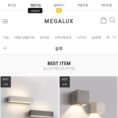
로그인
회원가입
장바구니
주문조회
마이쇼핑
0
+3000 P
검
MEGALUX
검
메
색
색
뉴
거실
대형/샹들리에
방조명
식탁/팬던트
시리즈
실링팬
벽조명
실외
BEST ITEM
실시간 베스트아이템
BEST
BEST
4
5
th
th