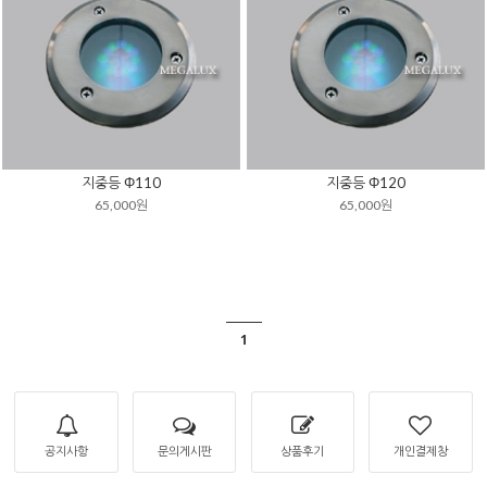
지중등 Φ110
지중등 Φ120
65,000원
65,000원
1
공지사항
문의게시판
상품후기
개인결제창