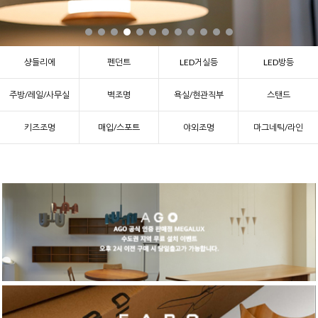
샹들리에
펜던트
LED거실등
LED방등
주방/레일/사무실
벽조명
욕실/현관직부
스탠드
키즈조명
매입/스포트
야외조명
마그네틱/라인