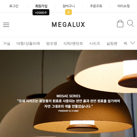
로그인
회원가입
장바구니
주문조회
마이쇼핑
0
+3000 P
검
MEGALUX
검
메
색
색
뉴
거실
대형/샹들리에
방조명
식탁/팬던트
시리즈
실링팬
벽조명