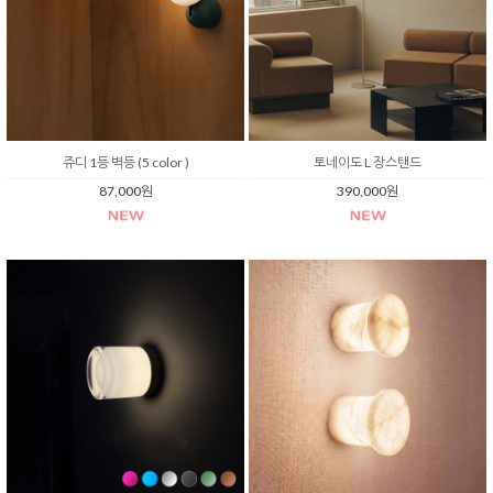
쥬디 1등 벽등 (5 color )
토네이도 L 장스탠드
87,000원
390,000원