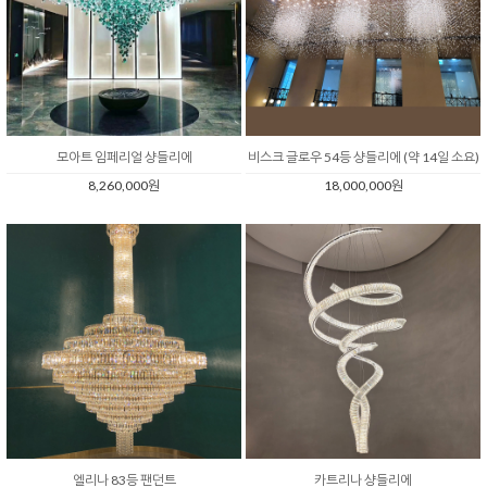
모아트 임페리얼 샹들리에
비스크 글로우 54등 샹들리에 (약 14일 소요)
8,260,000원
18,000,000원
엘리나 83등 팬던트
카트리나 샹들리에