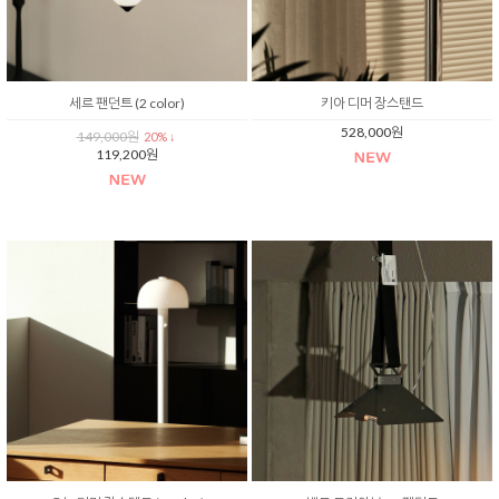
세르 팬던트 (2 color)
키아 디머 장스탠드
528,000원
149,000원
20% ↓
119,200원