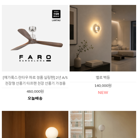
[메가룩스 란타우 파로 정품 실링팬] 2년 A/S
벨로 벽등
천장형 선풍기 타프팬 천장 선풍기 가정용
140,000원
480,000원