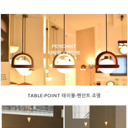
TABLE·POINT 테이블·펜던트 조명