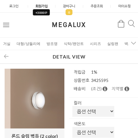
로그인
회원가입
장바구니
주문조회
마이쇼핑
0
+3000 P
검
MEGALUX
검
메
색
색
뉴
거실
대형/샹들리에
방조명
식탁/팬던트
시리즈
실링팬
벽조명
DETAIL VIEW
적립금
1%
상품번호
3425595
배송비
(조건)
지역별
컬러
색온도
론드 슬림 벽등 (2 color)