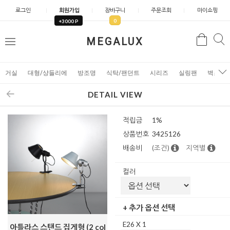
로그인
회원가입
장바구니
주문조회
마이쇼핑
0
+3000 P
검
MEGALUX
검
메
색
색
뉴
거실
대형/샹들리에
방조명
식탁/팬던트
시리즈
실링팬
벽조명
DETAIL VIEW
적립금
1%
상품번호
3425126
배송비
(조건)
지역별
컬러
+ 추가 옵션 선택
E26 X 1
아틀라스 스탠드 집게형 (2 col