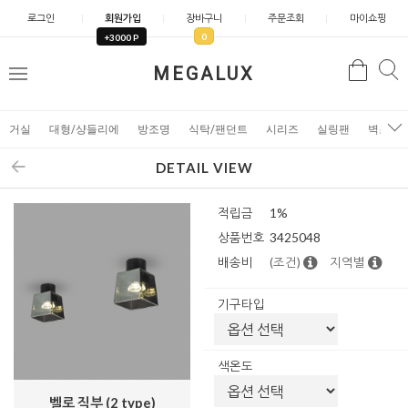
로그인
회원가입
장바구니
주문조회
마이쇼핑
0
+3000 P
검
MEGALUX
검
메
색
색
뉴
거실
대형/샹들리에
방조명
식탁/팬던트
시리즈
실링팬
벽조명
DETAIL VIEW
적립금
1%
상품번호
3425048
배송비
(조건)
지역별
기구타입
색온도
벨로 직부 (2 type)