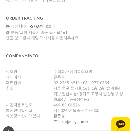
예금주 : 주식회사 메가룩스조명
ORDER TRACKING
대신택배
배송위치조회
반품/교환
서울시 중구 을지로161
반품 및 교환시 해당 택배사를 이용해주세요.
COMPANY INFO
상호명
주식회사 메가룩스조명
대표이사
한종권
대표전화
02-2265-6911 / 031-977-0334
주소
서울 중구 을지로 161, 1층,2층 (을지로4
가) / 일산쇼룸: 경기도 고양시 일산동구 성
현로47, 나동(성석동)
사업자등록번호
469-88-01526
통신판매업신고
제 2024-서울중구-1784호
개인정보관리책임자
한종권
help@megalux.kr