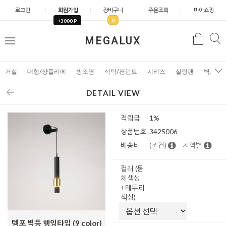
로그인
회원가입
장바구니
주문조회
마이쇼핑
0
+3000 P
검
MEGALUX
검
메
색
색
뉴
거실
대형/샹들리에
방조명
식탁/팬던트
시리즈
실링팬
벽조명
DETAIL VIEW
적립금
1%
상품번호
3425006
배송비
(조건)
지역별
컬러 (몸
체색생
+테두리
색상)
템포 벽등 행잉타입 (9 color)