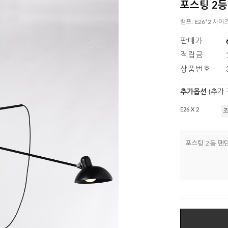
포스팅 2등
램프: E26*2 사이즈
판매가
적립금
상품번호
추가옵션
(추가
E26 X 2
포스팅 2등 팬