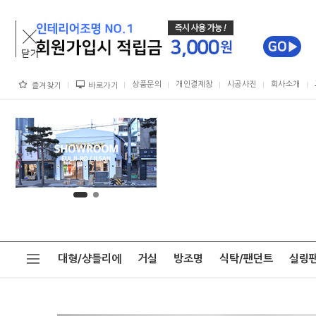
상품문의
개인결제창
시공사진
회사소개
즐겨찾기
바로가기
대형/샹들리에
거실
방조명
식탁/팬던트
실링