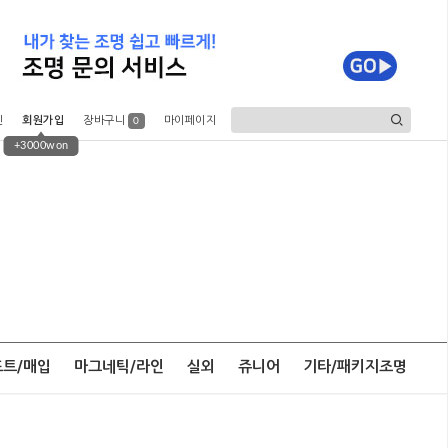
인
회원가입
장바구니
마이페이지
0
+3000won
포트/매입
마그네틱/라인
실외
쥬니어
기타/패키지조명