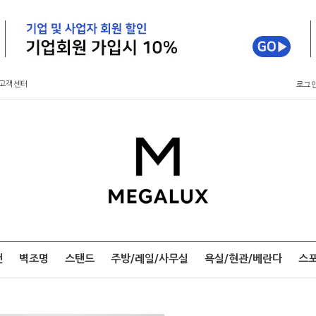
고객센터
로그
팬
벽조명
스탠드
주방/레일/사무실
욕실/현관/베란다
스