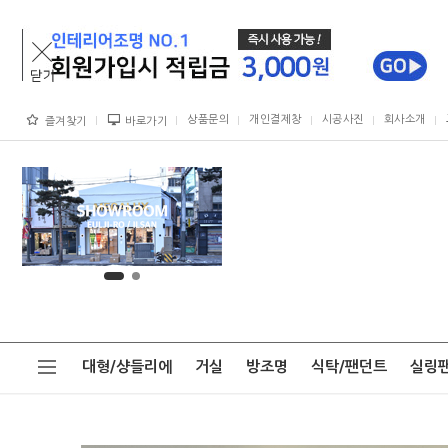
상품문의
개인결제창
시공사진
회사소개
즐겨찾기
바로가기
대형/샹들리에
거실
방조명
식탁/팬던트
실링