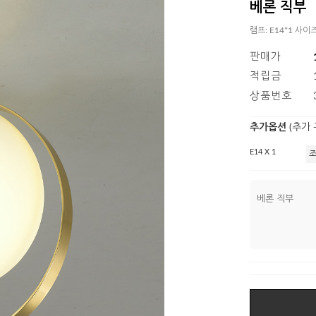
베론 직부
램프: E14*1 사이
판매가
적립금
상품번호
추가옵션
(추가
E14 X 1
베론 직부