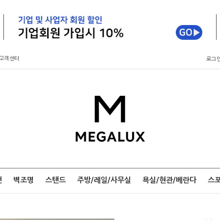
고객센터
로그
팬
벽조명
스탠드
주방/레일/사무실
욕실/현관/베란다
스