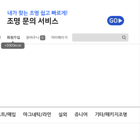
인
회원가입
장바구니
마이페이지
0
+3000won
포트/매입
마그네틱/라인
실외
쥬니어
기타/패키지조명