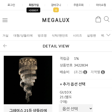
로그인
회원가입
장바구니
주문조회
마이쇼핑
0
+3000 P
검
MEGALUX
검
메
색
색
뉴
거실
대형/샹들리에
방조명
식탁/팬던트
시리즈
실링팬
벽조명
DETAIL VIEW
적립금
1%
상품번호
3422834
배송비
(조건)
지역별
+ 추가 옵션 선택
GU10 X
21 (별도
구매)
그레이스 21등 샹들리에