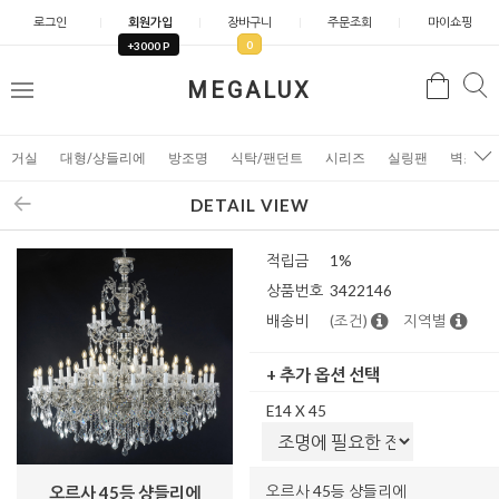
로그인
회원가입
장바구니
주문조회
마이쇼핑
0
+3000 P
검
MEGALUX
검
메
색
색
뉴
거실
대형/샹들리에
방조명
식탁/팬던트
시리즈
실링팬
벽조명
DETAIL VIEW
적립금
1%
상품번호
3422146
배송비
(조건)
지역별
+ 추가 옵션 선택
E14 X 45
오르사 45등 샹들리에
오르사 45등 샹들리에