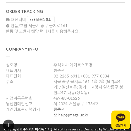
ORDER TRACKING
대신택배
배송위치조회
반품/교환
서울시 중구 을지로161
반품 및 교환시 해당 택배사를 이용해주세요.
COMPANY INFO
상호명
주식회사 메가룩스조명
대표이사
한종권
대표전화
02-2265-6911 / 031-977-0334
주소
서울 중구 을지로 161, 1층,2층 (을지로4
가) / 일산쇼룸: 경기도 고양시 일산동구 성
현로47, 나동(성석동)
사업자등록번호
469-88-01526
통신판매업신고
제 2024-서울중구-1784호
개인정보관리책임자
한종권
help@megalux.kr
Copyright ©
주식회사 메가룩스조명
. All rights reserved. Designed by Wizdesign.co.kr