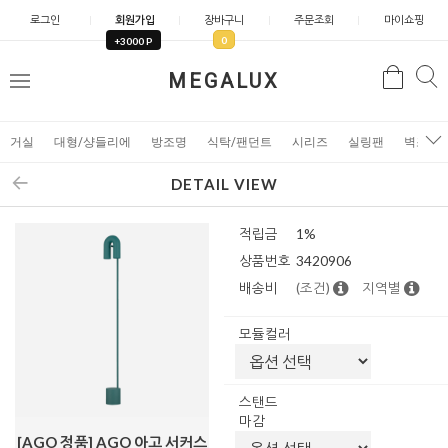
로그인
회원가입
장바구니
주문조회
마이쇼핑
0
+3000 P
검
MEGALUX
검
메
색
색
뉴
거실
대형/샹들리에
방조명
식탁/팬던트
시리즈
실링팬
벽조명
DETAIL VIEW
적립금
1%
상품번호
3420906
배송비
(조건)
지역별
모듈컬러
스탠드
마감
[AGO 정품] AGO 아고 서커스