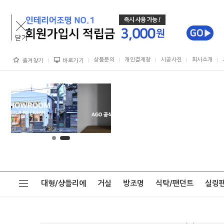
상품문의
개인결제창
시공사진
회사소개
즐겨찾기
바로가기
대형/샹들리에
거실
방조명
식탁/팬던트
실링