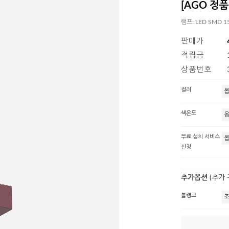
[AGO 정품]
램프: LED SMD
판매가
적립금
상품번호
컬러
색온도
무료 설치 서비스
신청
추가옵션
(추가
블랭크