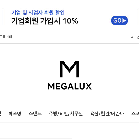
고객센터
로그
팬
벽조명
스탠드
주방/레일/사무실
욕실/현관/베란다
스