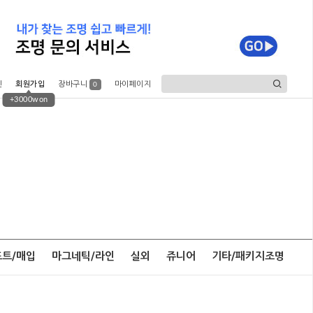
인
회원가입
장바구니
마이페이지
0
+3000won
포트/매입
마그네틱/라인
실외
쥬니어
기타/패키지조명