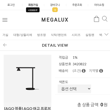
로그인
회원가입
장바구니
주문조회
마이쇼핑
0
+3000 P
검
MEGALUX
검
메
색
색
뉴
거실
대형/샹들리에
방조명
식탁/팬던트
시리즈
실링팬
벽조명
DETAIL VIEW
적립금
1%
상품번호
3420822
배송비
(조건)
지역별
색온도
0
총 상품 금액
원
[AGO 정품] AGO 아고 프로브