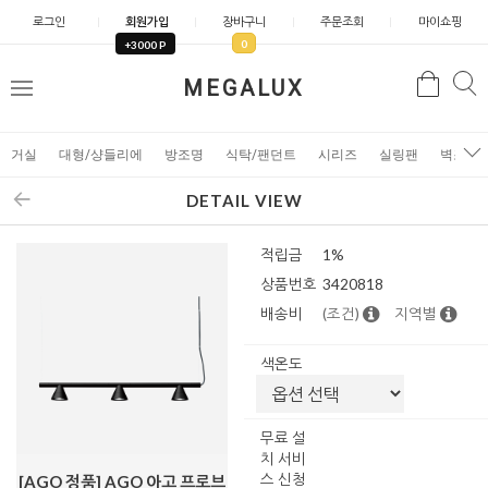
로그인
회원가입
장바구니
주문조회
마이쇼핑
0
+3000 P
검
MEGALUX
검
메
색
색
뉴
거실
대형/샹들리에
방조명
식탁/팬던트
시리즈
실링팬
벽조명
DETAIL VIEW
적립금
1%
상품번호
3420818
배송비
(조건)
지역별
색온도
무료 설
치 서비
스 신청
[AGO 정품] AGO 아고 프로브