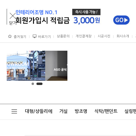
상품문의
개인결제창
시공사진
회사소개
즐겨찾기
바로가기
대형/샹들리에
거실
방조명
식탁/팬던트
실링