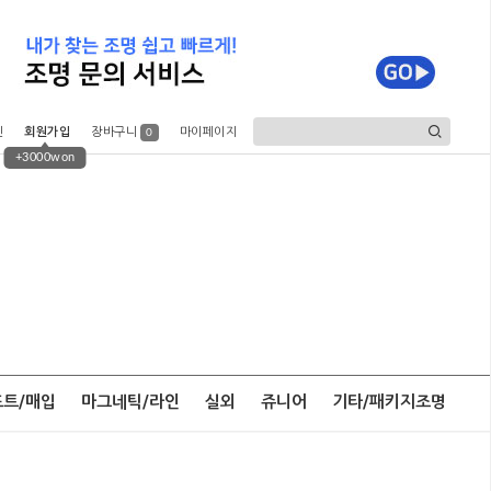
인
회원가입
장바구니
마이페이지
0
+3000won
포트/매입
마그네틱/라인
실외
쥬니어
기타/패키지조명