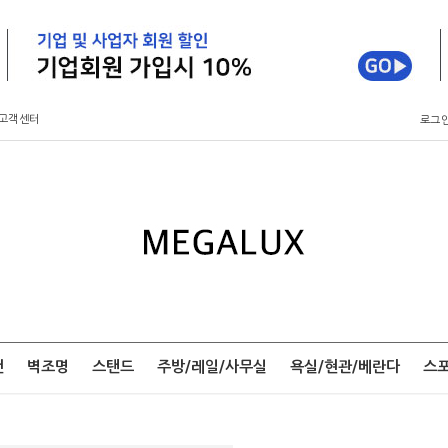
고객센터
로그
팬
벽조명
스탠드
주방/레일/사무실
욕실/현관/베란다
스