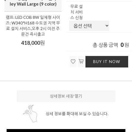
ley Wall Large (9 color)
무료 설
치 서비
램프: LED COB 8W 일체형 사이
스 신청
즈: W340*H168 수도권 지역 무
료 설치 서비스,오후 2시 이전 주
문건 즉시출고
418,000
원
0
총 상품 금액
원
BUY IT NOW
상세정보 새창 열기
상세 정보를 확대해 보실 수 있습니다.