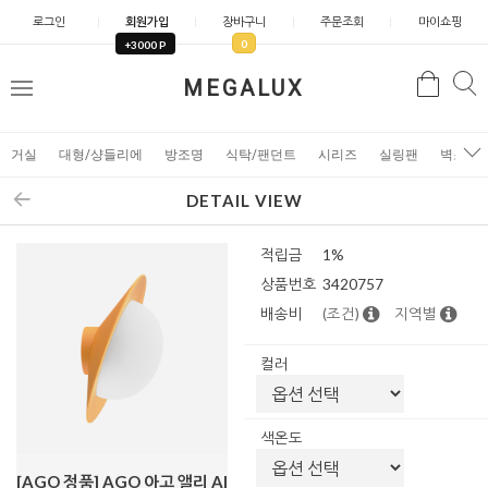
로그인
회원가입
장바구니
주문조회
마이쇼핑
0
+3000 P
검
MEGALUX
검
메
색
색
뉴
거실
대형/샹들리에
방조명
식탁/팬던트
시리즈
실링팬
벽조명
DETAIL VIEW
적립금
1%
상품번호
3420757
배송비
(조건)
지역별
컬러
색온도
[AGO 정품] AGO 아고 앨리 Al