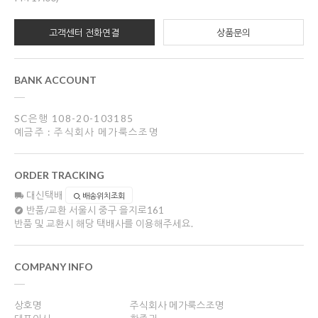
고객센터 전화연결
상품문의
BANK ACCOUNT
SC은행 108-20-103185
예금주 : 주식회사 메가룩스조명
ORDER TRACKING
대신택배
배송위치조회
반품/교환
서울시 중구 을지로161
반품 및 교환시 해당 택배사를 이용해주세요.
COMPANY INFO
상호명
주식회사 메가룩스조명