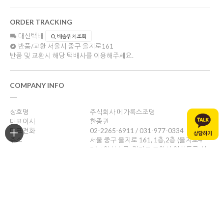
ORDER TRACKING
대신택배
배송위치조회
반품/교환
서울시 중구 을지로161
반품 및 교환시 해당 택배사를 이용해주세요.
COMPANY INFO
상호명
주식회사 메가룩스조명
대표이사
한종권
대표전화
02-2265-6911 / 031-977-0334
주소
서울 중구 을지로 161, 1층,2층 (을지로4
가) / 일산쇼룸: 경기도 고양시 일산동구 성
현로47, 나동(성석동)
사업자등록번호
469-88-01526
통신판매업신고
제 2024-서울중구-1784호
개인정보관리책임자
한종권
help@megalux.kr
Copyright ©
주식회사 메가룩스조명
. All rights reserved. Designed by Wizdesign.co.kr