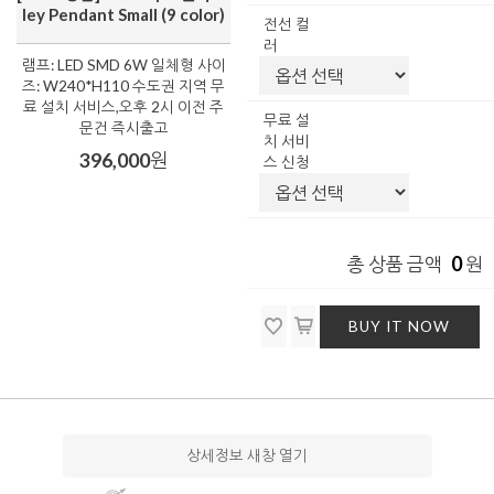
ley Pendant Small (9 color)
전선 컬
러
램프: LED SMD 6W 일체형 사이
즈: W240*H110 수도권 지역 무
료 설치 서비스,오후 2시 이전 주
무료 설
문건 즉시출고
치 서비
396,000
원
스 신청
0
총 상품 금액
원
BUY IT NOW
상세정보 새창 열기