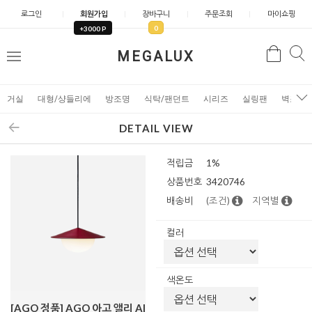
로그인
회원가입
장바구니
주문조회
마이쇼핑
0
+3000 P
검
MEGALUX
검
메
색
색
뉴
거실
대형/샹들리에
방조명
식탁/팬던트
시리즈
실링팬
벽조명
DETAIL VIEW
적립금
1%
상품번호
3420746
배송비
(조건)
지역별
컬러
색온도
[AGO 정품] AGO 아고 앨리 Al