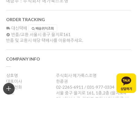
예금주 : 주식회사 메가룩스조명
ORDER TRACKING
대신택배
배송위치조회
반품/교환
서울시 중구 을지로161
반품 및 교환시 해당 택배사를 이용해주세요.
COMPANY INFO
상호명
주식회사 메가룩스조명
대표이사
한종권
대표전화
02-2265-6911 / 031-977-0334
주소
서울 중구 을지로 161, 1층,2층 (을지로4
가) / 일산쇼룸: 경기도 고양시 일산동구 성
현로47, 나동(성석동)
사업자등록번호
469-88-01526
통신판매업신고
제 2024-서울중구-1784호
개인정보관리책임자
한종권
help@megalux.kr