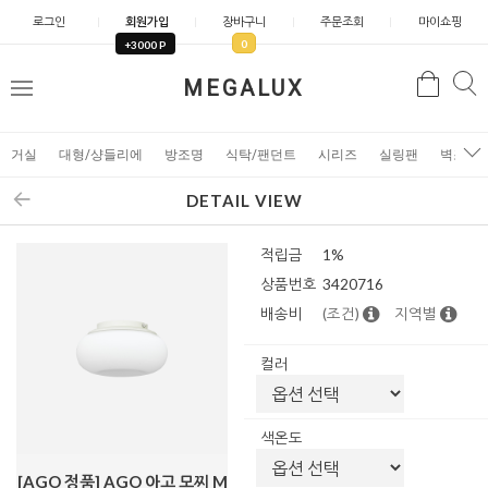
로그인
회원가입
장바구니
주문조회
마이쇼핑
0
+3000 P
검
MEGALUX
검
메
색
색
뉴
거실
대형/샹들리에
방조명
식탁/팬던트
시리즈
실링팬
벽조명
DETAIL VIEW
적립금
1%
상품번호
3420716
배송비
(조건)
지역별
컬러
색온도
[AGO 정품] AGO 아고 모찌 M