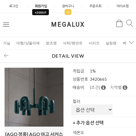
로그인
회원가입
장바구니
주문조회
마이쇼핑
0
+3000 P
검
MEGALUX
검
메
색
색
뉴
거실
대형/샹들리에
방조명
식탁/팬던트
시리즈
실링팬
벽조명
DETAIL VIEW
적립금
1%
상품번호
3420665
배송비
(조건)
지역별
컬러
+ 추가 옵션 선택
색온도
[AGO 정품] AGO 아고 서커스