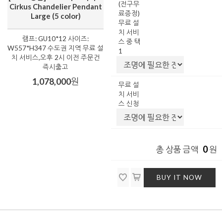
(전구무
Cirkus Chandelier Pendant
료증정)
Large (5 color)
무료 설
치 서비
램프: GU10*12 사이즈:
스 중 택
W557*H347 수도권 지역 무료 설
1
치 서비스,오후 2시 이전 주문건
즉시출고
1,078,000
원
무료 설
치 서비
스 신청
0
총 상품 금액
원
BUY IT NOW