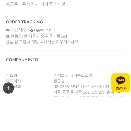
예금주 : 주식회사 메가룩스조명
ORDER TRACKING
대신택배
배송위치조회
반품/교환
서울시 중구 을지로161
반품 및 교환시 해당 택배사를 이용해주세요.
COMPANY INFO
상호명
주식회사 메가룩스조명
대표이사
한종권
대표전화
02-2265-6911 / 031-977-0334
주소
서울 중구 을지로 161, 1층,2층 (을지로4
가) / 일산쇼룸: 경기도 고양시 일산동구 성
현로47, 나동(성석동)
사업자등록번호
469-88-01526
통신판매업신고
제 2024-서울중구-1784호
개인정보관리책임자
한종권
help@megalux.kr