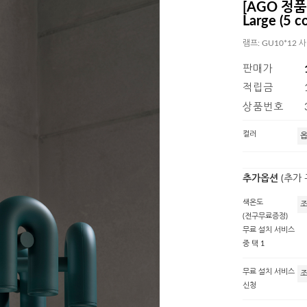
[AGO 정품]
Large (5 co
램프: GU10*12
판매가
적립금
상품번호
컬러
추가옵션
(추가
색온도
(전구무료증정)
무료 설치 서비스
중 택 1
무료 설치 서비스
신청