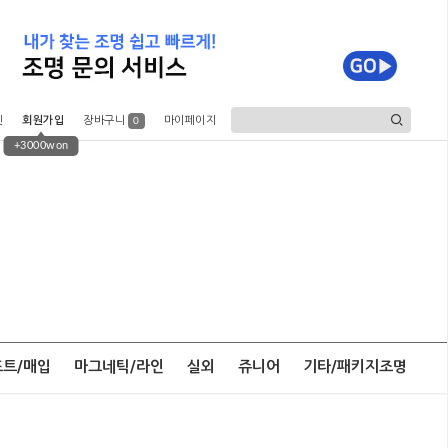
인
회원가입
장바구니
마이페이지
0
+3000won
포트/매입
마그네틱/라인
실외
쥬니어
기타/패키지조명