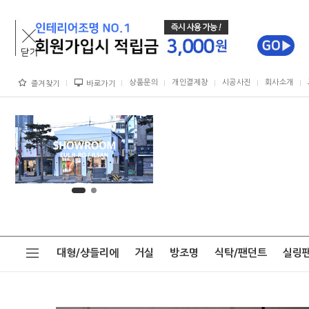
상품문의
개인결제창
시공사진
회사소개
즐겨찾기
바로가기
대형/샹들리에
거실
방조명
식탁/팬던트
실링