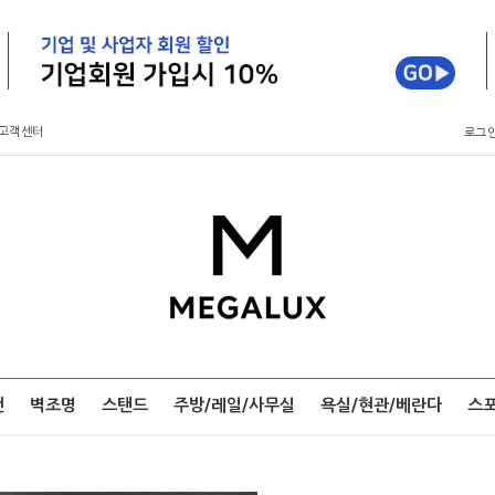
고객센터
로그
팬
벽조명
스탠드
주방/레일/사무실
욕실/현관/베란다
스