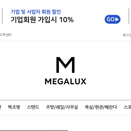
고객센터
로그
팬
벽조명
스탠드
주방/레일/사무실
욕실/현관/베란다
스