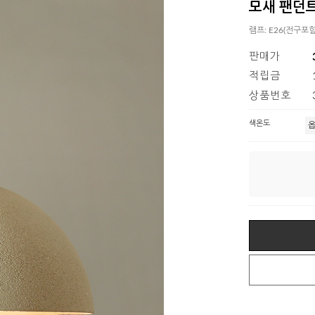
모새 팬던트
램프: E26(전구포
판매가
적립금
상품번호
색온도