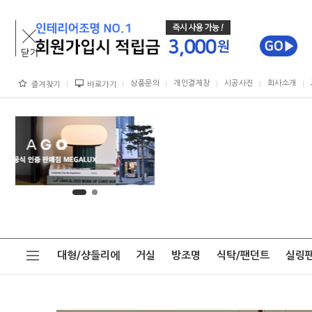
상품문의
개인결제창
시공사진
회사소개
즐겨찾기
바로가기
대형/샹들리에
거실
방조명
식탁/팬던트
실링