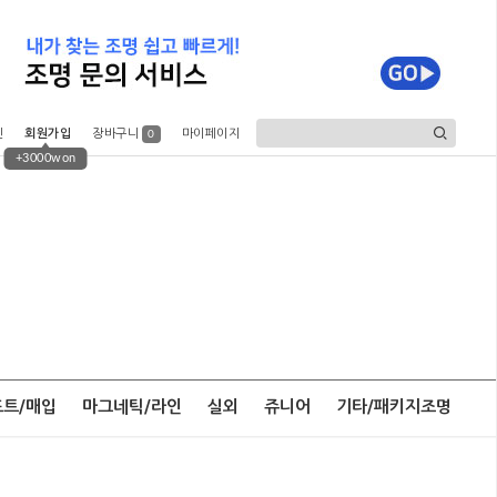
인
회원가입
장바구니
마이페이지
0
+3000won
포트/매입
마그네틱/라인
실외
쥬니어
기타/패키지조명