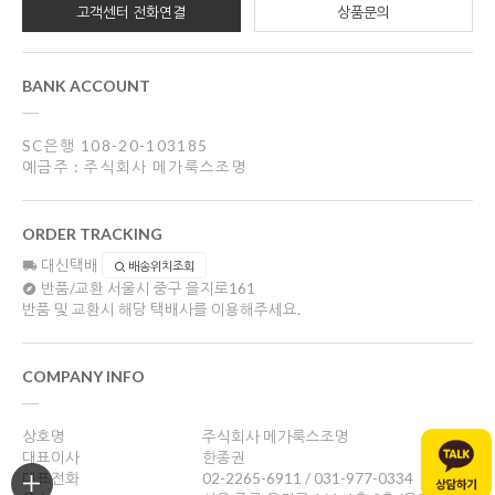
고객센터 전화연결
상품문의
BANK ACCOUNT
SC은행 108-20-103185
예금주 : 주식회사 메가룩스조명
ORDER TRACKING
대신택배
배송위치조회
반품/교환
서울시 중구 을지로161
반품 및 교환시 해당 택배사를 이용해주세요.
COMPANY INFO
상호명
주식회사 메가룩스조명
대표이사
한종권
대표전화
02-2265-6911 / 031-977-0334