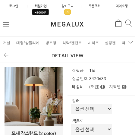
로그인
회원가입
장바구니
주문조회
마이쇼핑
0
+3000 P
검
MEGALUX
검
메
색
색
뉴
거실
대형/샹들리에
방조명
식탁/팬던트
시리즈
실링팬
벽조명
DETAIL VIEW
적립금
1%
상품번호
3420633
배송비
(조건)
지역별
컬러
색온도
모새 장스탠드 (2 color)