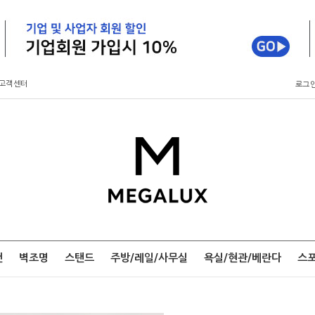
고객센터
로그
팬
벽조명
스탠드
주방/레일/사무실
욕실/현관/베란다
스