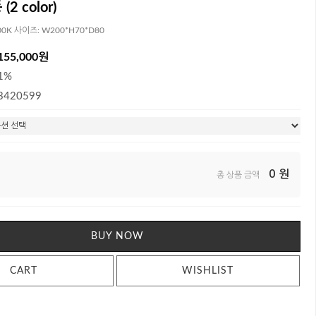
2 color)
00K 사이즈: W200*H70*D80
155,000원
1%
3420599
0
원
총 상품 금액
BUY NOW
CART
WISHLIST