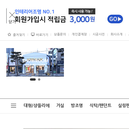
상품문의
개인결제창
시공사진
회사소개
즐겨찾기
바로가기
대형/샹들리에
거실
방조명
식탁/팬던트
실링