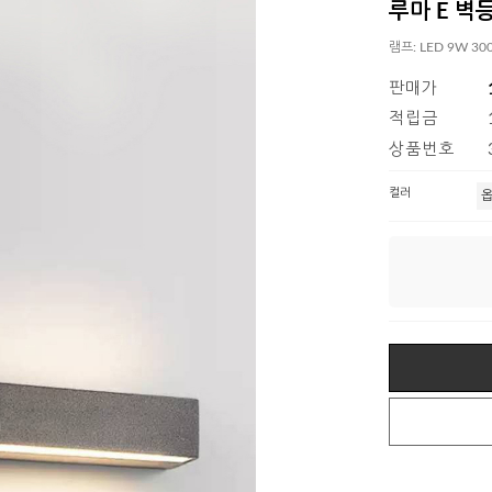
루마 E 벽등 (
램프: LED 9W 30
판매가
적립금
상품번호
컬러