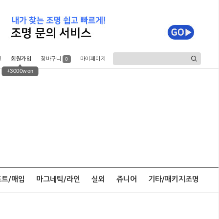
인
회원가입
장바구니
마이페이지
0
+3000won
포트/매입
마그네틱/라인
실외
쥬니어
기타/패키지조명