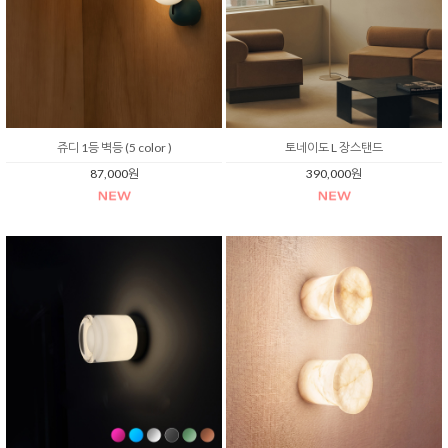
쥬디 1등 벽등 (5 color )
토네이도 L 장스탠드
87,000원
390,000원