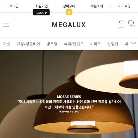
로그인
회원가입
장바구니
주문조회
마이쇼핑
0
+3000 P
검
MEGALUX
검
메
색
색
뉴
거실
대형/샹들리에
방조명
식탁/팬던트
시리즈
실링팬
벽조명