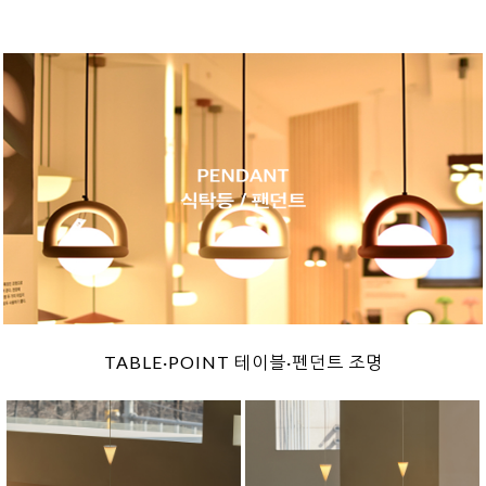
TABLE·POINT 테이블·펜던트 조명