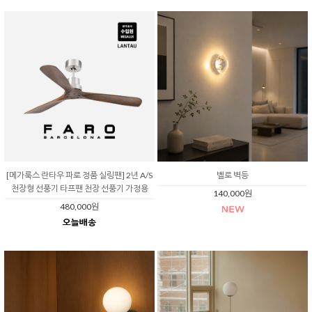
[메가룩스 란타우 파로 정품 실링팬] 2년 A/S
벨로 벽등
천장형 선풍기 타프팬 천장 선풍기 가정용
140,000원
480,000원