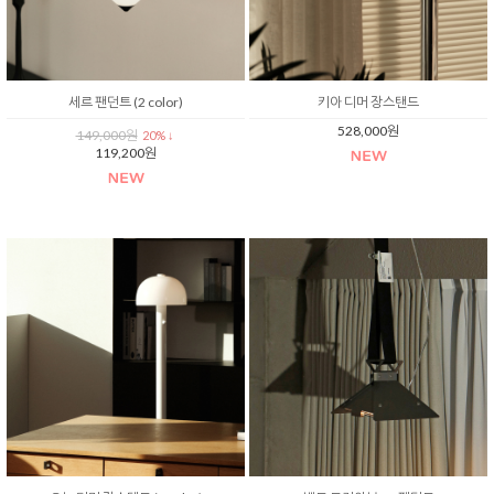
세르 팬던트 (2 color)
키아 디머 장스탠드
528,000원
149,000원
20% ↓
119,200원