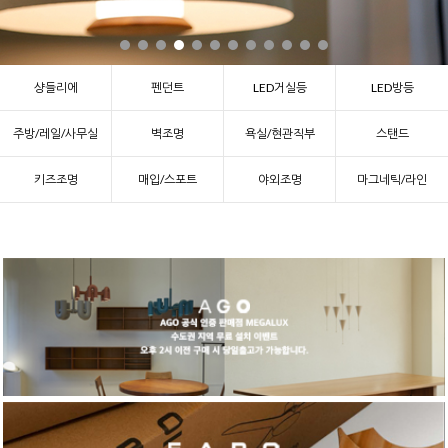
샹들리에
펜던트
LED거실등
LED방등
주방/레일/사무실
벽조명
욕실/현관직부
스탠드
키즈조명
매입/스포트
야외조명
마그네틱/라인