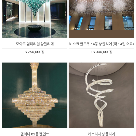
모아트 임페리얼 샹들리에
비스크 글로우 54등 샹들리에 (약 14일 소요)
8,260,000원
18,000,000원
엘리나 83등 팬던트
카트리나 샹들리에