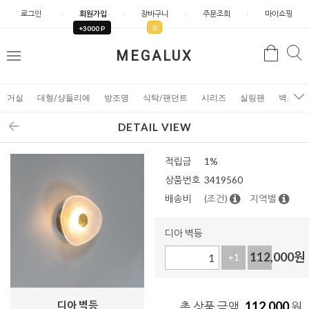
로그인
회원가입
장바구니
주문조회
마이쇼핑
0
+3000 P
검
MEGALUX
검
메
색
색
뉴
거실
대형/샹들리에
방조명
식탁/팬던트
시리즈
실링팬
벽조명
DETAIL VIEW
적립금
1%
상품번호
3419560
배송비
(조건)
지역별
디아 벽등
112,000
원
+1
-1
디아 벽등
112,000
총 상품 금액
원