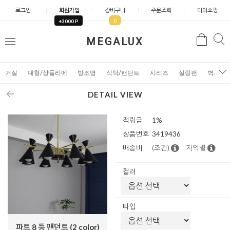
로그인
회원가입
장바구니
주문조회
마이쇼핑
0
+3000 P
검
MEGALUX
검
메
색
색
뉴
거실
대형/샹들리에
방조명
식탁/팬던트
시리즈
실링팬
벽조명
DETAIL VIEW
적립금
1%
상품번호
3419436
배송비
(조건)
지역별
컬러
타입
파트 8 등 팬던트 (2 color)