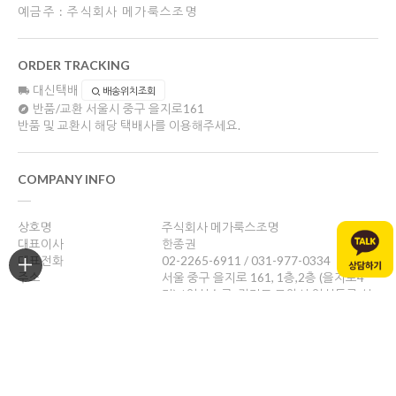
예금주 : 주식회사 메가룩스조명
ORDER TRACKING
대신택배
배송위치조회
반품/교환
서울시 중구 을지로161
반품 및 교환시 해당 택배사를 이용해주세요.
COMPANY INFO
상호명
주식회사 메가룩스조명
대표이사
한종권
대표전화
02-2265-6911 / 031-977-0334
주소
서울 중구 을지로 161, 1층,2층 (을지로4
가) / 일산쇼룸: 경기도 고양시 일산동구 성
현로47, 나동(성석동)
사업자등록번호
469-88-01526
통신판매업신고
제 2024-서울중구-1784호
개인정보관리책임자
한종권
help@megalux.kr