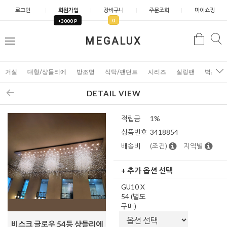
로그인
회원가입
장바구니
주문조회
마이쇼핑
0
+3000 P
검
MEGALUX
검
메
색
색
뉴
거실
대형/샹들리에
방조명
식탁/팬던트
시리즈
실링팬
벽조명
DETAIL VIEW
적립금
1%
상품번호
3418854
배송비
(조건)
지역별
+ 추가 옵션 선택
GU10 X
54 (별도
구매)
비스크 글로우 54등 샹들리에