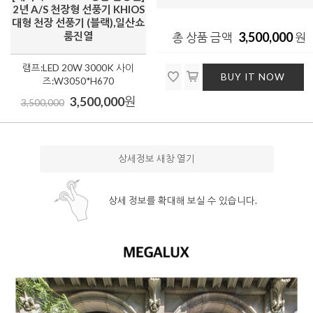
2년 A/S 천장형 선풍기 KHIOS
대형 천장 선풍기 (블랙),일산쇼
룸진열
3,500,000
총 상품 금액
원
램프:LED 20W 3000K 사이
BUY IT NOW
즈:W3050*H670
3,500,000
원
3,500,000
상세정보 새창 열기
상세 정보를 확대해 보실 수 있습니다.