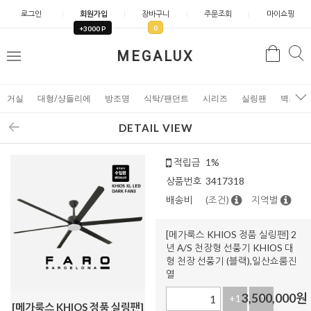
로그인
회원가입
장바구니
주문조회
마이쇼핑
0
+3000 P
검
MEGALUX
검
메
색
색
뉴
거실
대형/샹들리에
방조명
식탁/팬던트
시리즈
실링팬
벽조명
DETAIL VIEW
적립금
1%
상품번호
3417318
배송비
(조건)
지역별
[메가룩스 KHIOS 정품 실링팬] 2
년 A/S 천장형 선풍기 KHIOS 대
형 천장 선풍기 (블랙),일산쇼룸진
열
3,500,000
원
+1
-1
[메가룩스 KHIOS 정품 실링팬]