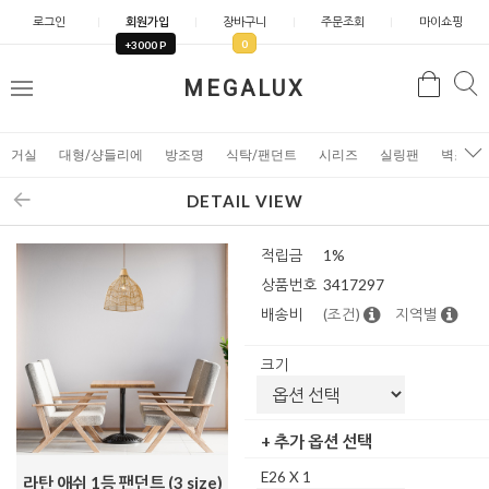
로그인
회원가입
장바구니
주문조회
마이쇼핑
0
+3000 P
검
MEGALUX
검
메
색
색
뉴
거실
대형/샹들리에
방조명
식탁/팬던트
시리즈
실링팬
벽조명
DETAIL VIEW
적립금
1%
상품번호
3417297
배송비
(조건)
지역별
크기
+ 추가 옵션 선택
E26 X 1
라탄 애쉬 1등 팬던트 (3 size)