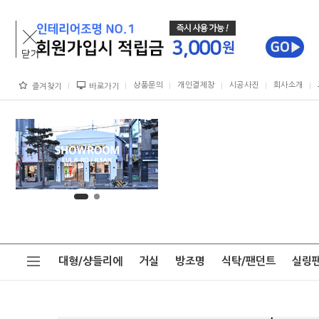
상품문의
개인결제창
시공사진
회사소개
즐겨찾기
바로가기
대형/샹들리에
거실
방조명
식탁/팬던트
실링