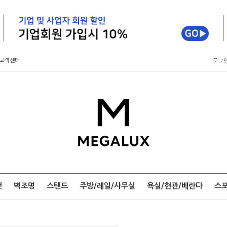
고객센터
로그
팬
벽조명
스탠드
주방/레일/사무실
욕실/현관/베란다
스