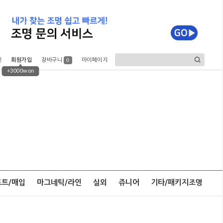
인
회원가입
장바구니
마이페이지
0
+3000won
포트/매입
마그네틱/라인
실외
쥬니어
기타/패키지조명