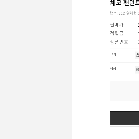
체코 팬던트 (6
램프: LED 일체형 3
판매가
적립금
상품번호
크기
색상