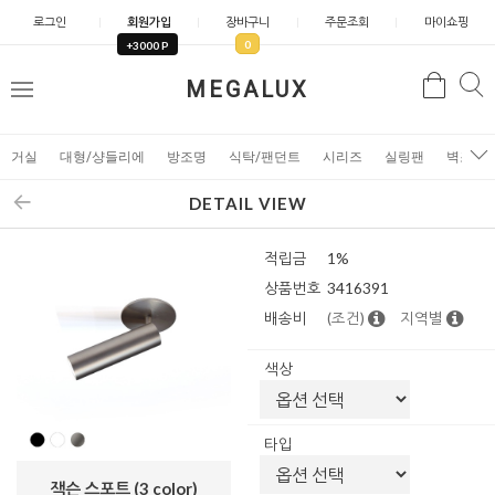
로그인
회원가입
장바구니
주문조회
마이쇼핑
0
+3000 P
검
MEGALUX
검
메
색
색
뉴
거실
대형/샹들리에
방조명
식탁/팬던트
시리즈
실링팬
벽조명
DETAIL VIEW
적립금
1%
상품번호
3416391
배송비
(조건)
지역별
색상
타입
잭슨 스포트 (3 color)