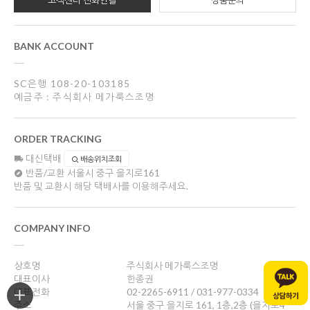
BANK ACCOUNT
SC은행 108-20-103185
예금주 : 주식회사 메가룩스조명
ORDER TRACKING
대신택배
배송위치조회
반품/교환
서울시 중구 을지로161
반품 및 교환시 해당 택배사를 이용해주세요.
COMPANY INFO
상호명
주식회사 메가룩스조명
대표이사
한종권
대표전화
02-2265-6911 / 031-977-0334
주소
서울 중구 을지로 161, 1층,2층 (을지로4