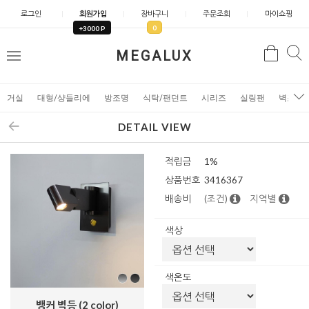
로그인
회원가입
장바구니
주문조회
마이쇼핑
0
+3000 P
검
MEGALUX
검
메
색
색
뉴
거실
대형/샹들리에
방조명
식탁/팬던트
시리즈
실링팬
벽조명
DETAIL VIEW
적립금
1%
상품번호
3416367
배송비
(조건)
지역별
색상
색온도
뱅커 벽등 (2 color)