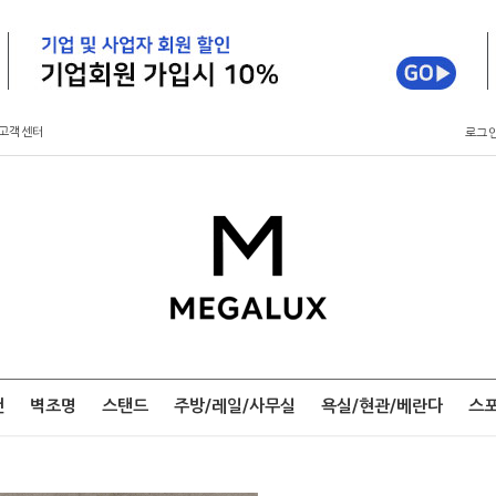
고객센터
로그
팬
벽조명
스탠드
주방/레일/사무실
욕실/현관/베란다
스