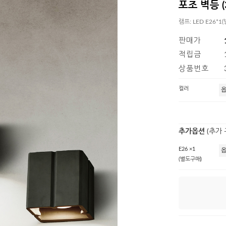
포조 벽등 (3
램프: LED E26*
판매가
적립금
상품번호
컬러
추가옵션
(추가
E26 ×1
(별도구매)