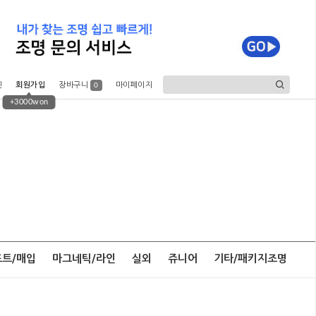
인
회원가입
장바구니
마이페이지
0
+3000won
포트/매입
마그네틱/라인
실외
쥬니어
기타/패키지조명