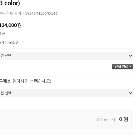
 color)
1(별도구매) 사이즈:W146*H150*D146
124,000원
1%
3415602
 구매를 원하시면 선택하세요)
0
원
총 상품 금액