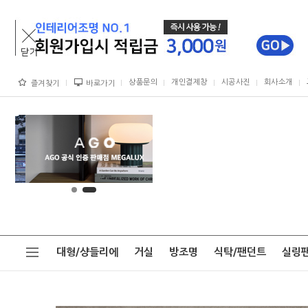
상품문의
개인결제창
시공사진
회사소개
즐겨찾기
바로가기
대형/샹들리에
거실
방조명
식탁/팬던트
실링