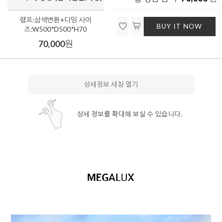
램프:삼색변환+디밍 사이
BUY IT NOW
즈:W500*D500*H70
70,000
원
상세정보 새창 열기
상세 정보를 확대해 보실 수 있습니다.