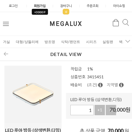
로그인
회원가입
장바구니
주문조회
마이쇼핑
0
+3000 P
검
MEGALUX
검
메
색
색
뉴
거실
대형/샹들리에
방조명
식탁/팬던트
시리즈
실링팬
벽조명
DETAIL VIEW
적립금
1%
상품번호
3415451
배송비
(조건)
지역별
LED 루아 방등 (삼색변환,디밍)
70,000
원
+1
-1
LED 루아 방등 (삼색변환,디밍)
70,000
총 상품 금액
원