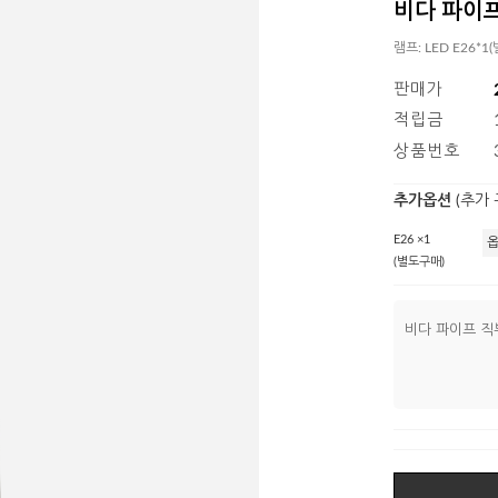
비다 파이프
램프: LED E26*1
판매가
적립금
상품번호
추가옵션
(추가
E26 ×1
(별도구매)
비다 파이프 직부