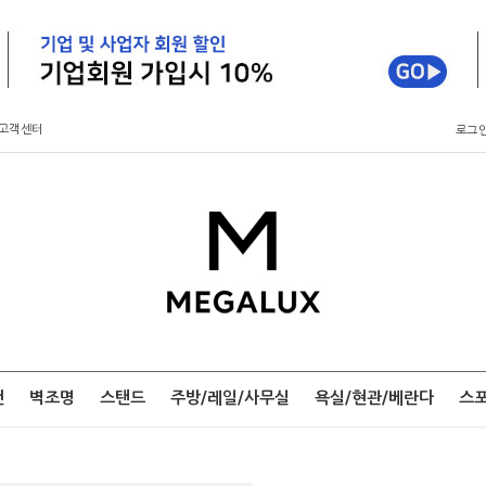
고객센터
로그
팬
벽조명
스탠드
주방/레일/사무실
욕실/현관/베란다
스