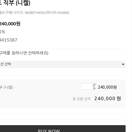
 직부 (니켈)
(별도구매) 사이즈: W280*H450,(파이프:H1000)
240,000원
1%
3415387
 구매를 원하시면 선택하세요)
 (니켈)
240,000
원
240,000
원
총 상품 금액
BUY NOW