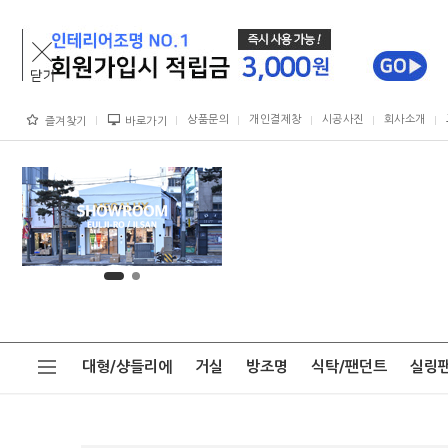
상품문의
개인결제창
시공사진
회사소개
즐겨찾기
바로가기
대형/샹들리에
거실
방조명
식탁/팬던트
실링