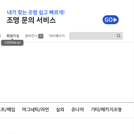
인
회원가입
장바구니
마이페이지
0
+3000won
포트/매입
마그네틱/라인
실외
쥬니어
기타/패키지조명