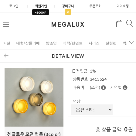
로그인
회원가입
장바구니
주문조회
마이쇼핑
0
+3000 P
검
MEGALUX
검
메
색
색
뉴
거실
대형/샹들리에
방조명
식탁/팬던트
시리즈
실링팬
벽조명
DETAIL VIEW
적립금
1%
상품번호
3413524
배송비
(조건)
지역별
색상
0
총 상품 금액
원
젠글로우 모던 벽등 (3color)