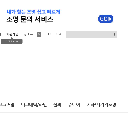
인
회원가입
장바구니
마이페이지
0
+3000won
포트/매입
마그네틱/라인
실외
쥬니어
기타/패키지조명