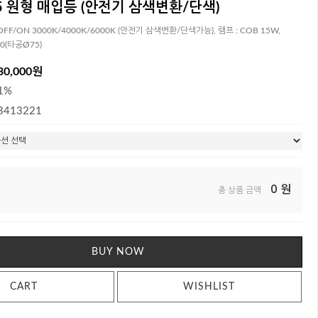
5 원형 매입등 (안전기 삼색변환/단색)
FF/ON 3000K/4000K/6000K (안전기 삼색변환/단색가능), 램프 : COB 15W,
00(타공Ø75)
30,000원
1%
3413221
0
원
총 상품 금액
BUY NOW
CART
WISHLIST