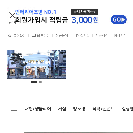
상품문의
개인결제창
시공사진
회사소개
즐겨찾기
바로가기
대형/샹들리에
거실
방조명
식탁/팬던트
실링