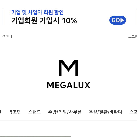
고객센터
로그
팬
벽조명
스탠드
주방/레일/사무실
욕실/현관/베란다
스