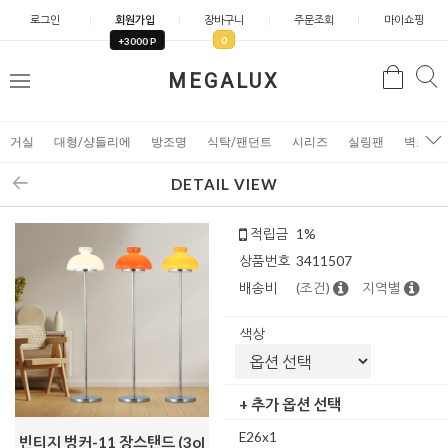
로그인
회원가입
장바구니
주문조회
마이쇼핑
0
+3000 P
검
MEGALUX
검
메
색
색
뉴
거실
대형/샹들리에
방조명
식탁/팬던트
시리즈
실링팬
벽조명
DETAIL VIEW
적립금
1%
상품번호
3411507
배송비
(조건)
지역별
색상
+ 추가 옵션 선택
E26x1
빈티지 벙커-11 장스탠드 (3ol