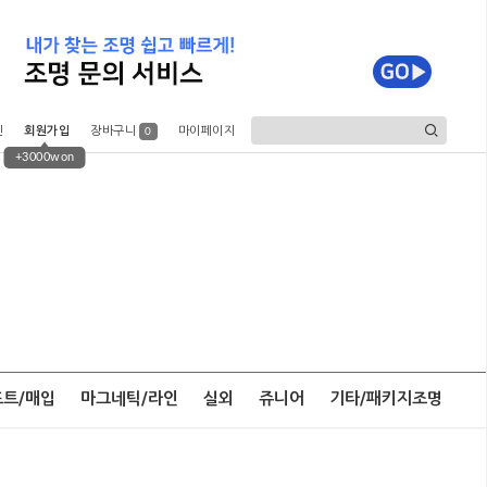
인
회원가입
장바구니
마이페이지
0
+3000won
포트/매입
마그네틱/라인
실외
쥬니어
기타/패키지조명