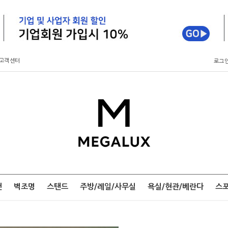
고객센터
로그
팬
벽조명
스탠드
주방/레일/사무실
욕실/현관/베란다
스