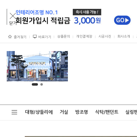
상품문의
개인결제창
시공사진
회사소개
즐겨찾기
바로가기
대형/샹들리에
거실
방조명
식탁/팬던트
실링