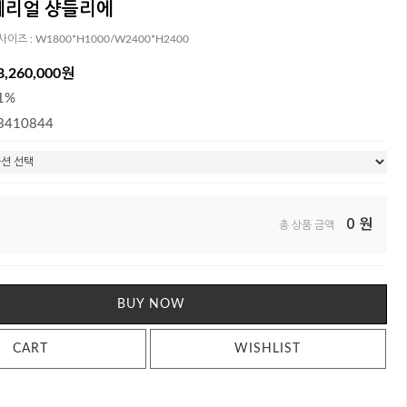
페리얼 샹들리에
사이즈 : W1800*H1000/W2400*H2400
8,260,000원
1%
3410844
0
원
총 상품 금액
BUY NOW
CART
WISHLIST