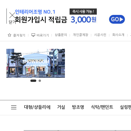
상품문의
개인결제창
시공사진
회사소개
즐겨찾기
바로가기
대형/샹들리에
거실
방조명
식탁/팬던트
실링