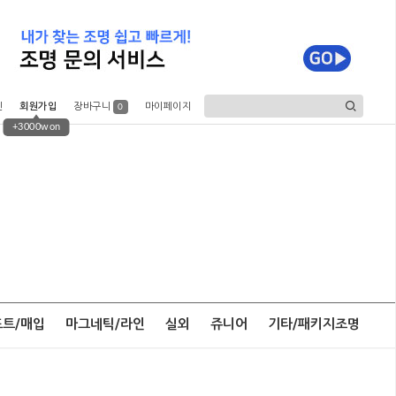
인
회원가입
장바구니
마이페이지
0
+3000won
포트/매입
마그네틱/라인
실외
쥬니어
기타/패키지조명