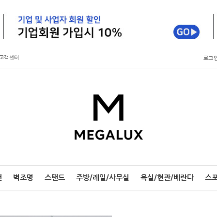
고객센터
로그
팬
벽조명
스탠드
주방/레일/사무실
욕실/현관/베란다
스