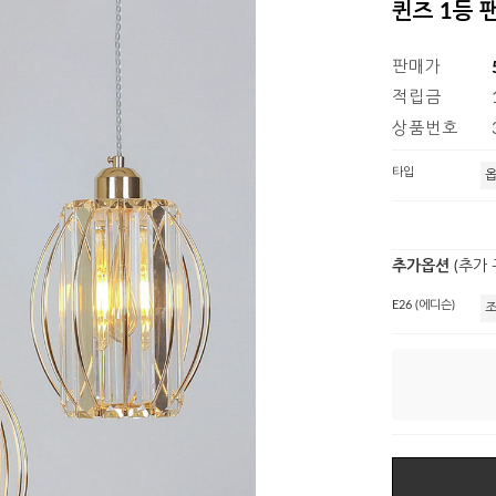
퀸즈 1등 팬던
판매가
적립금
상품번호
타입
추가옵션
(추가
E26 (에디슨)