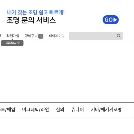
인
회원가입
장바구니
마이페이지
0
+3000won
포트/매입
마그네틱/라인
실외
쥬니어
기타/패키지조명