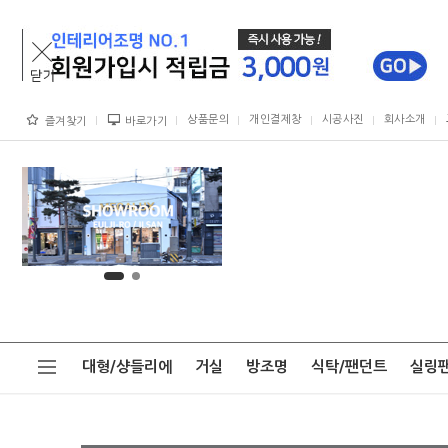
상품문의
개인결제창
시공사진
회사소개
즐겨찾기
바로가기
대형/샹들리에
거실
방조명
식탁/팬던트
실링