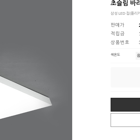
초슬림 바리
삼성 LED 칩(플리
판매가
적립금
상품번호
색온도